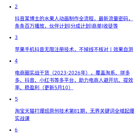
2
抖音某博主的水果人动画制作全流程，最新流量密码，
条条百万播放，伙伴计划|分成计划|商单|收徒等
3
苹果手机抖音无限注册技术，不掉线不核对丨效果自测
4
电商圈实战干货（2023-2026年），覆盖淘系、拼多
多、抖音、小红书等多平台，助力电商人避开坑、提效
率、稳盈利（更新5月10）
5
淘宝天猫打爆班原创技术第81期，无界关键词全域起爆
实战课
6