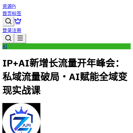
资源Pi
首页
标签
登录
注册
AI
IP+AI新增长流量开年峰会：
私域流量破局・AI赋能全域变
现实战课