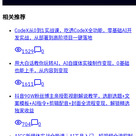
相关推荐
CodeX从0到1实战课，吃透CodeX全功能，零基础AI开
发实战，从部署到高阶项目一键落地
1529
0
用大白话教你玩转AI，AI自媒体实操制作变现，0基础
也能上手，从内容到变现
1611
0
抖音90W粉丝博主亲授影视剧解说教学，选剧选题+文
案模板+AI指令+剪辑配音+封面全流程变现，解锁精选
独家收益
704
0
AIGC新媒体实战全能课｜AI工具入门、短视频全流程制