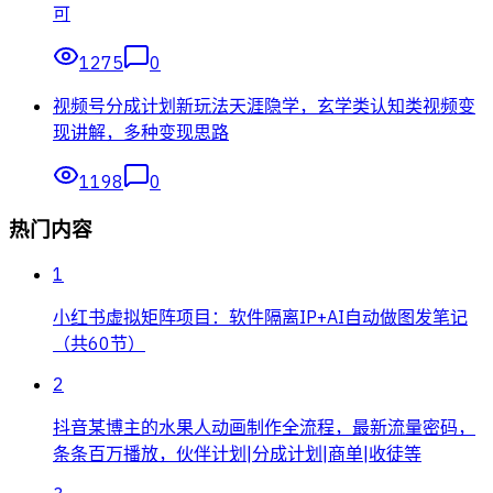
可
1275
0
视频号分成计划新玩法天涯隐学，玄学类认知类视频变
现讲解，多种变现思路
1198
0
热门内容
1
小红书虚拟矩阵项目：软件隔离IP+AI自动做图发笔记
（共60节）
2
抖音某博主的水果人动画制作全流程，最新流量密码，
条条百万播放，伙伴计划|分成计划|商单|收徒等