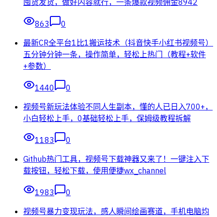
囤货发货，做好内容就行，一条爆款视频佣金8942
863
0
最新CR全平台1比1搬运技术（抖音快手小红书视频号）
五分钟分钟一条，操作简单，轻松上热门（教程+软件
+参数）
1440
0
视频号新玩法体验不同人生副本，懂的人已日入700+，
小白轻松上手，0基础轻松上手，保姆级教程拆解
1183
0
Github热门工具，视频号下载神器又来了！一键注入下
载按钮，轻松下载，使用便捷wx_channel
1983
0
视频号暴力变现玩法，感人瞬间绘画赛道，手机电脑均