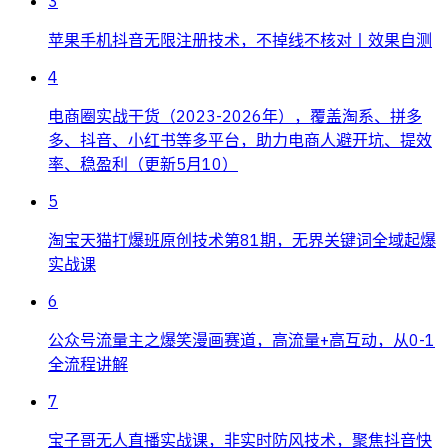
3
苹果手机抖音无限注册技术，不掉线不核对丨效果自测
4
电商圈实战干货（2023-2026年），覆盖淘系、拼多
多、抖音、小红书等多平台，助力电商人避开坑、提效
率、稳盈利（更新5月10）
5
淘宝天猫打爆班原创技术第81期，无界关键词全域起爆
实战课
6
公众号流量主之爆笑漫画赛道，高流量+高互动，从0-1
全流程讲解
7
宝子哥无人直播实战课，非实时防风技术，聚焦抖音快