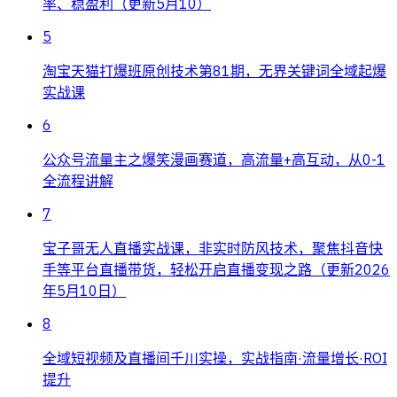
率、稳盈利（更新5月10）
5
淘宝天猫打爆班原创技术第81期，无界关键词全域起爆
实战课
6
公众号流量主之爆笑漫画赛道，高流量+高互动，从0-1
全流程讲解
7
宝子哥无人直播实战课，非实时防风技术，聚焦抖音快
手等平台直播带货，轻松开启直播变现之路（更新2026
年5月10日）
8
全域短视频及直播间千川实操，实战指南·流量增长·ROI
提升