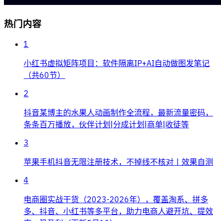
热门内容
1
小红书虚拟矩阵项目：软件隔离IP+AI自动做图发笔记
（共60节）
2
抖音某博主的水果人动画制作全流程，最新流量密码，
条条百万播放，伙伴计划|分成计划|商单|收徒等
3
苹果手机抖音无限注册技术，不掉线不核对丨效果自测
4
电商圈实战干货（2023-2026年），覆盖淘系、拼多
多、抖音、小红书等多平台，助力电商人避开坑、提效