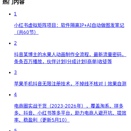
热门内容
1
小红书虚拟矩阵项目：软件隔离IP+AI自动做图发笔记
（共60节）
2
抖音某博主的水果人动画制作全流程，最新流量密码，
条条百万播放，伙伴计划|分成计划|商单|收徒等
3
苹果手机抖音无限注册技术，不掉线不核对丨效果自测
4
电商圈实战干货（2023-2026年），覆盖淘系、拼多
多、抖音、小红书等多平台，助力电商人避开坑、提效
率、稳盈利（更新5月10）
5