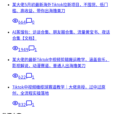
某大佬5月初最新海外Tiktok拉新项目，不囤货、低门
槛、高收益，带你出海撸美刀
664
0
AI蒸馏包：访谈合集、朋友圈合集、流量黄宝书、夜话
合集【文档】
1949
1
某大佬的最新Tiktok中视频剪辑搬运教学，涵盖音乐，
影视解说，动漫赛道，普通人出海撸美刀
622
1
Tiktok中视频橄榄球赛道教学｜大佬亲授，过中过原
创，全流程实操落地
832
1