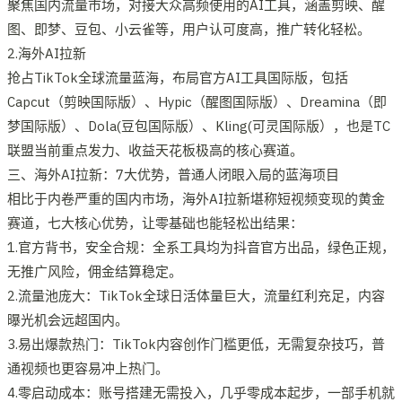
聚焦国内流量市场，对接大众高频使用的AI工具，涵盖剪映、醒
图、即梦、豆包、小云雀等，用户认可度高，推广转化轻松。
2.海外AI拉新
抢占TikTok全球流量蓝海，布局官方AI工具国际版，包括
Capcut（剪映国际版）、Hypic（醒图国际版）、Dreamina（即
梦国际版）、Dola(豆包国际版）、Kling(可灵国际版），也是TC
联盟当前重点发力、收益天花板极高的核心赛道。
三、海外AI拉新：7大优势，普通人闭眼入局的蓝海项目
相比于内卷严重的国内市场，海外AI拉新堪称短视频变现的黄金
赛道，七大核心优势，让零基础也能轻松出结果：
1.官方背书，安全合规：全系工具均为抖音官方出品，绿色正规，
无推广风险，佣金结算稳定。
2.流量池庞大：TikTok全球日活体量巨大，流量红利充足，内容
曝光机会远超国内。
3.易出爆款热门：TikTok内容创作门槛更低，无需复杂技巧，普
通视频也更容易冲上热门。
4.零启动成本：账号搭建无需投入，几乎零成本起步，一部手机就