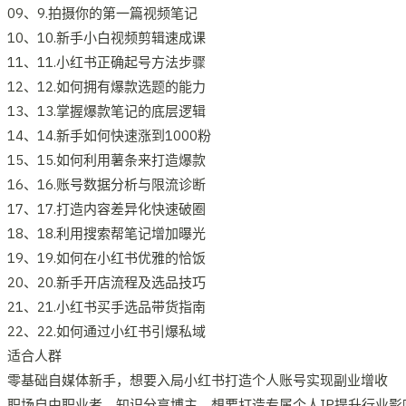
09、9.拍摄你的第一篇视频笔记
10、10.新手小白视频剪辑速成课
11、11.小红书正确起号方法步骤
12、12.如何拥有爆款选题的能力
13、13.掌握爆款笔记的底层逻辑
14、14.新手如何快速涨到1000粉
15、15.如何利用薯条来打造爆款
16、16.账号数据分析与限流诊断
17、17.打造内容差异化快速破圈
18、18.利用搜索帮笔记增加曝光
19、19.如何在小红书优雅的恰饭
20、20.新手开店流程及选品技巧
21、21.小红书买手选品带货指南
22、22.如何通过小红书引爆私域
适合人群
零基础自媒体新手，想要入局小红书打造个人账号实现副业增收
职场自由职业者、知识分享博主，想要打造专属个人IP提升行业影