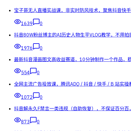
宝子哥无人直播实战课，非实时防风技术，聚焦抖音快手等
1639
0
抖音80W粉丝博主的AI历史人物生平VLOG教学，不用
1976
0
最新抖音漫画图文高收益赛道，10分钟制作一个作品，
554
0
全网主流广告投放课，腾讯ADQ / 抖音 / 快手 / B
1072
0
抖音解永久F禁言一类违规（自助恢复），不保证百分百
873
0