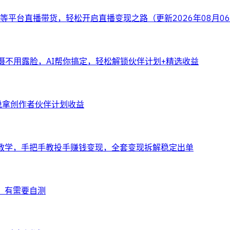
平台直播带货，轻松开启直播变现之路（更新2026年08月0
拍摄不用露脸，AI帮你搞定，轻松解锁伙伴计划+精选收益
稳拿创作者伙伴计划收益
 站实操教学，手把手教投手赚钱变现，全套变现拆解稳定出单
，有需要自测