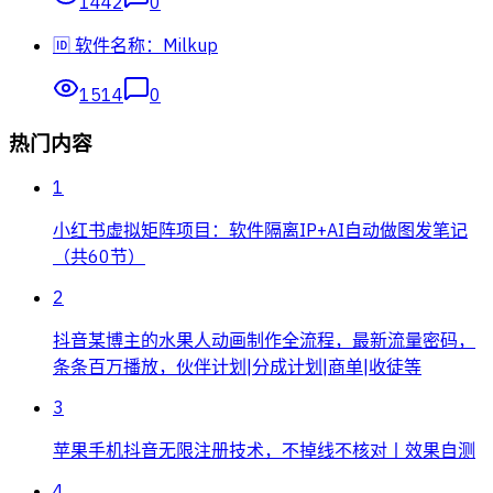
1442
0
🆔 软件名称：Milkup
1514
0
热门内容
1
小红书虚拟矩阵项目：软件隔离IP+AI自动做图发笔记
（共60节）
2
抖音某博主的水果人动画制作全流程，最新流量密码，
条条百万播放，伙伴计划|分成计划|商单|收徒等
3
苹果手机抖音无限注册技术，不掉线不核对丨效果自测
4