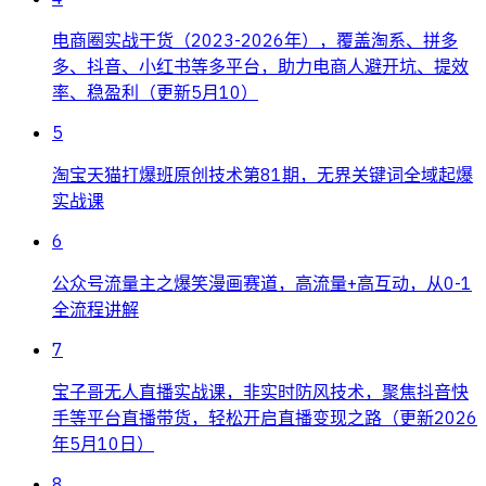
电商圈实战干货（2023-2026年），覆盖淘系、拼多
多、抖音、小红书等多平台，助力电商人避开坑、提效
率、稳盈利（更新5月10）
5
淘宝天猫打爆班原创技术第81期，无界关键词全域起爆
实战课
6
公众号流量主之爆笑漫画赛道，高流量+高互动，从0-1
全流程讲解
7
宝子哥无人直播实战课，非实时防风技术，聚焦抖音快
手等平台直播带货，轻松开启直播变现之路（更新2026
年5月10日）
8