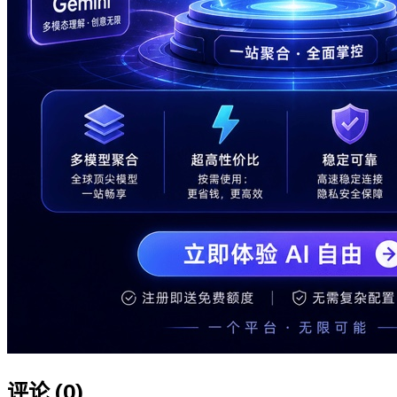
评论 (
0
)