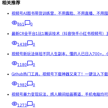
相关推荐
视频号AI图书带货训练营，不用露脸、不用直播、不用囤
861
0
最新CR全平台1比1搬运技术（抖音快手小红书视频号）
1438
0
视频号新玩法体验不同人生副本，懂的人已日入700+，
1180
0
Github热门工具，视频号下载神器又来了！一键注入下载按
1982
0
视频号暴力变现玩法，感人瞬间绘画赛道，手机电脑均可
1273
0