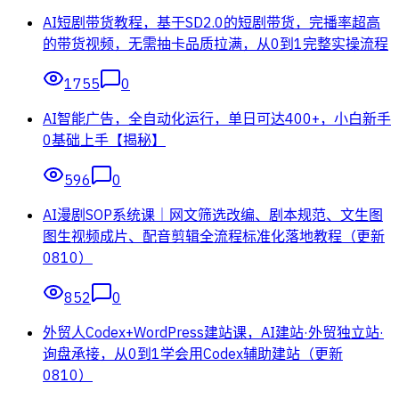
AI短剧带货教程，基于SD2.0的短剧带货，完播率超高
的带货视频，无需抽卡品质拉满，从0到1完整实操流程
1755
0
AI智能广告，全自动化运行，单日可达400+，小白新手
0基础上手【揭秘】
596
0
AI漫剧SOP系统课｜网文筛选改编、剧本规范、文生图
图生视频成片、配音剪辑全流程标准化落地教程（更新
0810）
852
0
外贸人Codex+WordPress建站课，AI建站·外贸独立站·
询盘承接，从0到1学会用Codex辅助建站（更新
0810）