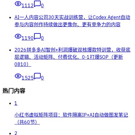
1112
0
AI一人内容公司30天实战训练营，让Codex Agent自动
参与内容创作持续做出更像你、更有竞争力的内容
1190
0
2026拼多多AI智创+利润爆破双核爆款特训营，收获底
层逻辑、活动矩阵、付费优化、0-1打爆SOP（更新
0810）
1525
0
热门内容
1
小红书虚拟矩阵项目：软件隔离IP+AI自动做图发笔记
（共60节）
2