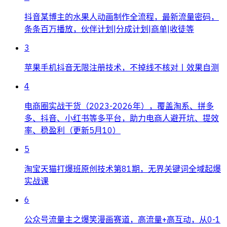
抖音某博主的水果人动画制作全流程，最新流量密码，
条条百万播放，伙伴计划|分成计划|商单|收徒等
3
苹果手机抖音无限注册技术，不掉线不核对丨效果自测
4
电商圈实战干货（2023-2026年），覆盖淘系、拼多
多、抖音、小红书等多平台，助力电商人避开坑、提效
率、稳盈利（更新5月10）
5
淘宝天猫打爆班原创技术第81期，无界关键词全域起爆
实战课
6
公众号流量主之爆笑漫画赛道，高流量+高互动，从0-1