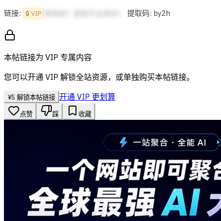
链接:
提取码: by2h
想啥呢？复制不出来的！
🔒 VIP
本帖链接为 VIP 专属内容
您可以开通 VIP 解锁全站资源，或单独购买本帖链接。
开通 VIP 更划算
¥
5
解锁本帖链接
点赞
踩
收藏