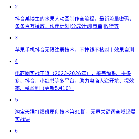
2
抖音某博主的水果人动画制作全流程，最新流量密码，
条条百万播放，伙伴计划|分成计划|商单|收徒等
3
苹果手机抖音无限注册技术，不掉线不核对丨效果自测
4
电商圈实战干货（2023-2026年），覆盖淘系、拼多
多、抖音、小红书等多平台，助力电商人避开坑、提效
率、稳盈利（更新5月10）
5
淘宝天猫打爆班原创技术第81期，无界关键词全域起爆
实战课
6