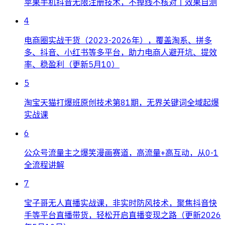
苹果手机抖音无限注册技术，不掉线不核对丨效果自测
4
电商圈实战干货（2023-2026年），覆盖淘系、拼多
多、抖音、小红书等多平台，助力电商人避开坑、提效
率、稳盈利（更新5月10）
5
淘宝天猫打爆班原创技术第81期，无界关键词全域起爆
实战课
6
公众号流量主之爆笑漫画赛道，高流量+高互动，从0-1
全流程讲解
7
宝子哥无人直播实战课，非实时防风技术，聚焦抖音快
手等平台直播带货，轻松开启直播变现之路（更新2026