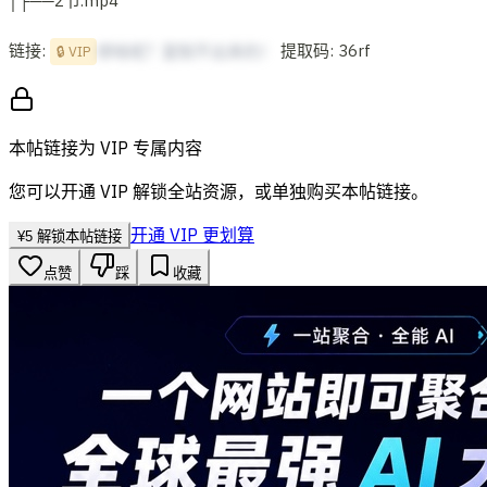
│├──2节.mp4
链接:
提取码: 36rf
想啥呢？复制不出来的！
🔒 VIP
本帖链接为 VIP 专属内容
您可以开通 VIP 解锁全站资源，或单独购买本帖链接。
开通 VIP 更划算
¥
5
解锁本帖链接
点赞
踩
收藏