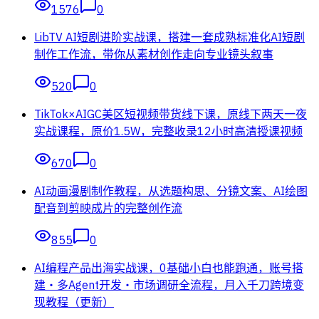
1576
0
LibTV AI短剧进阶实战课，搭建一套成熟标准化AI短剧
制作工作流，带你从素材创作走向专业镜头叙事
520
0
TikTok×AIGC美区短视频带货线下课，原线下两天一夜
实战课程，原价1.5W，完整收录12小时高清授课视频
670
0
AI动画漫剧制作教程，从选题构思、分镜文案、AI绘图
配音到剪映成片的完整创作流
855
0
AI编程产品出海实战课，0基础小白也能跑通，账号搭
建・多Agent开发・市场调研全流程，月入千刀跨境变
现教程（更新）