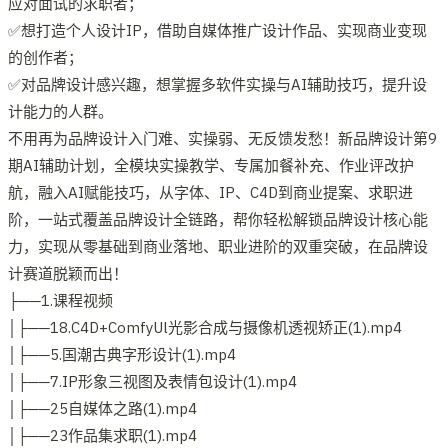
应对面试的求职者；
✅想打造个人设计IP，借助自媒体推广设计作品、实现商业变现
的创作者；
✅对品牌设计感兴趣，想掌握多软件实操与AI辅助技巧，提升设
计能力的人群。
不用再为品牌设计入门难、实操弱、无反馈发愁！新品牌设计第9
期AI辅助计划，全模块实操教学、专属加餐补充、作业评改护
航，融入AI赋能技巧，从字体、IP、C4D到商业提案、求职进
阶，一站式覆盖品牌设计全链路，帮你轻松解锁品牌设计核心能
力，实现从零基础到商业落地、职业进阶的双重突破，在品牌设
计赛道脱颖而出！
├──1.课程视频
│├──18.C4D+ComfyUl光影合成与摄像机透视矫正(1).mp4
│├──5.国潮古典字形设计(1).mp4
│├──7.IP形象三视图及表情包设计(1).mp4
│├──25自媒体之路(1).mp4
│├──23作品集求职(1).mp4