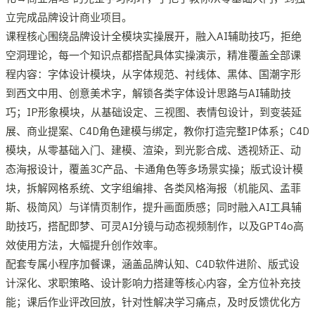
立完成品牌设计商业项目。
课程核心围绕品牌设计全模块实操展开，融入AI辅助技巧，拒绝
空洞理论，每一个知识点都搭配具体实操演示，精准覆盖全部课
程内容：字体设计模块，从字体规范、衬线体、黑体、国潮字形
到西文中用、创意美术字，解锁各类字体设计思路与AI辅助技
巧；IP形象模块，从基础设定、三视图、表情包设计，到变装延
展、商业提案、C4D角色建模与绑定，教你打造完整IP体系；C4D
模块，从零基础入门、建模、渲染，到光影合成、透视矫正、动
态海报设计，覆盖3C产品、卡通角色等多场景实操；版式设计模
块，拆解网格系统、文字组编排、各类风格海报（机能风、孟菲
斯、极简风）与详情页制作，提升画面质感；同时融入AI工具辅
助技巧，搭配即梦、可灵AI分镜与动态视频制作，以及GPT4o高
效使用方法，大幅提升创作效率。
配套专属小程序加餐课，涵盖品牌认知、C4D软件进阶、版式设
计深化、求职策略、设计影响力搭建等核心内容，全方位补充技
能；课后作业评改回放，针对性解决学习痛点，及时反馈优化方