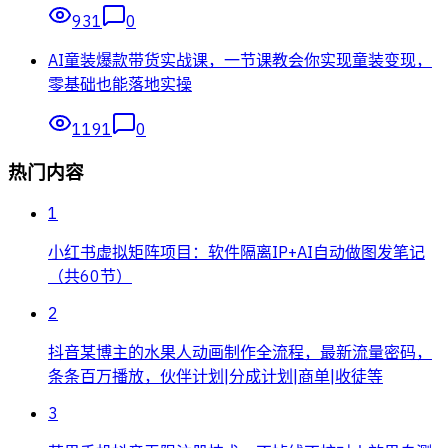
931
0
AI童装爆款带货实战课，一节课教会你实现童装变现，
零基础也能落地实操
1191
0
热门内容
1
小红书虚拟矩阵项目：软件隔离IP+AI自动做图发笔记
（共60节）
2
抖音某博主的水果人动画制作全流程，最新流量密码，
条条百万播放，伙伴计划|分成计划|商单|收徒等
3