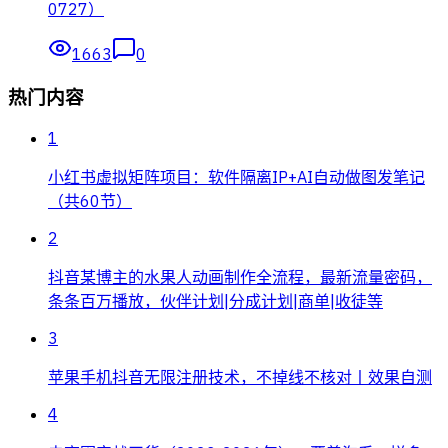
0727）
1663
0
热门内容
1
小红书虚拟矩阵项目：软件隔离IP+AI自动做图发笔记
（共60节）
2
抖音某博主的水果人动画制作全流程，最新流量密码，
条条百万播放，伙伴计划|分成计划|商单|收徒等
3
苹果手机抖音无限注册技术，不掉线不核对丨效果自测
4