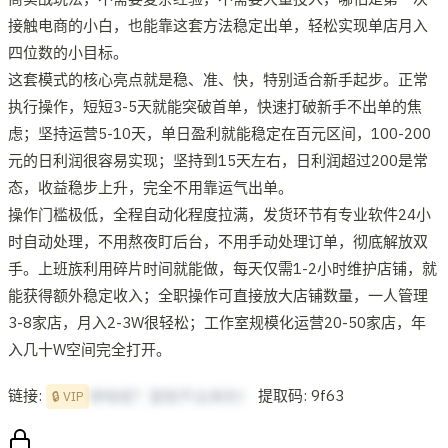
接触电商的小白，也能靠这套方法稳定出单，轻松实现单店月入
四位数的小目标。
这套模式的核心亮点就是稳、准、快，特别适合新手起步。正常
执行操作，短短3-5天就能突破首单，快速打破新手不出单的焦
虑；坚持运营5-10天，单日盈利就能稳定在百元区间，100-200
元的日利润很容易实现；坚持到15天左右，日利润超过200是常
态，收益稳步上升，完全不用靠运气出单。
操作门槛极低，全程自动化程度拉满，发货环节有专业软件24小
时自动处理，不用熬夜盯后台，不用手动处理订单，彻底解放双
手。上班族利用碎片时间就能做，每天仅需1-2小时维护店铺，就
能获得额外稳定收入；全职操作可直接放大店铺数量，一人管理
3-8家店，月入2-3W很轻松；工作室规模化运营20-50家店，年
入几十W空间完全打开。
链接:
提取码: 9f63
想啥呢？复制不出来的！
🔒 VIP