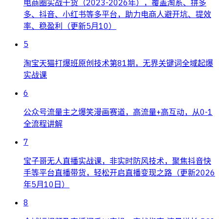
电商圈实战干货（2023-2026年），覆盖淘系、拼多
多、抖音、小红书等多平台，助力电商人避开坑、提效
率、稳盈利（更新5月10）
5
淘宝天猫打爆班原创技术第81期，无界关键词全域起爆
实战课
6
公众号流量主之爆笑漫画赛道，高流量+高互动，从0-1
全流程讲解
7
宝子哥无人直播实战课，非实时防风技术，聚焦抖音快
手等平台直播带货，轻松开启直播变现之路（更新2026
年5月10日）
8