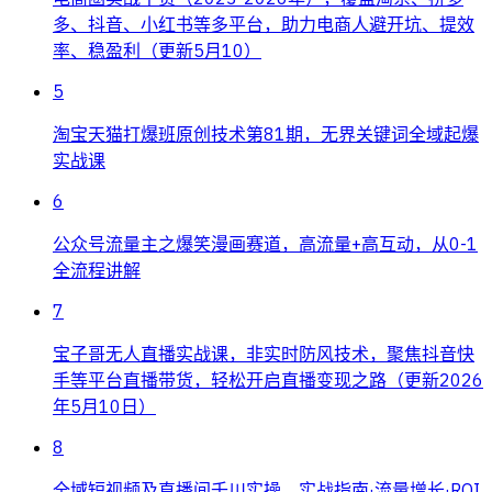
多、抖音、小红书等多平台，助力电商人避开坑、提效
率、稳盈利（更新5月10）
5
淘宝天猫打爆班原创技术第81期，无界关键词全域起爆
实战课
6
公众号流量主之爆笑漫画赛道，高流量+高互动，从0-1
全流程讲解
7
宝子哥无人直播实战课，非实时防风技术，聚焦抖音快
手等平台直播带货，轻松开启直播变现之路（更新2026
年5月10日）
8
全域短视频及直播间千川实操，实战指南·流量增长·ROI