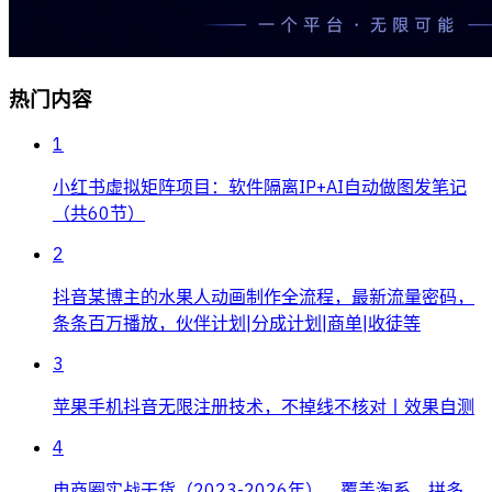
热门内容
1
小红书虚拟矩阵项目：软件隔离IP+AI自动做图发笔记
（共60节）
2
抖音某博主的水果人动画制作全流程，最新流量密码，
条条百万播放，伙伴计划|分成计划|商单|收徒等
3
苹果手机抖音无限注册技术，不掉线不核对丨效果自测
4
电商圈实战干货（2023-2026年），覆盖淘系、拼多