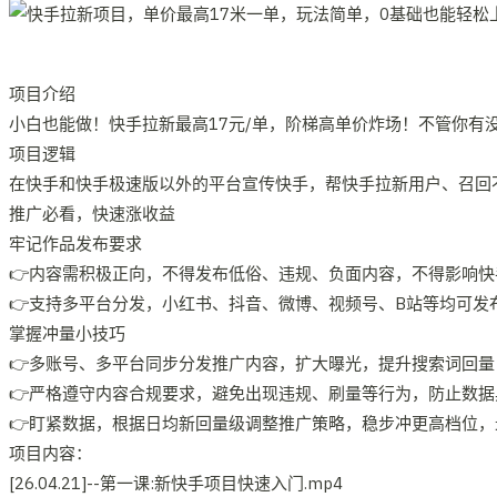
项目介绍
小白也能做！快手拉新最高17元/单，阶梯高单价炸场！不管你有
项目逻辑
在快手和快手极速版以外的平台宣传快手，帮快手拉新用户、召回
推广必看，快速涨收益
牢记作品发布要求
👉内容需积极正向，不得发布低俗、违规、负面内容，不得影响快
👉支持多平台分发，小红书、抖音、微博、视频号、B站等均可发
掌握冲量小技巧
👉多账号、多平台同步分发推广内容，扩大曝光，提升搜索词回量
👉严格遵守内容合规要求，避免出现违规、刷量等行为，防止数
👉盯紧数据，根据日均新回量级调整推广策略，稳步冲更高档位，
项目内容：
[26.04.21]--第一课:新快手项目快速入门.mp4