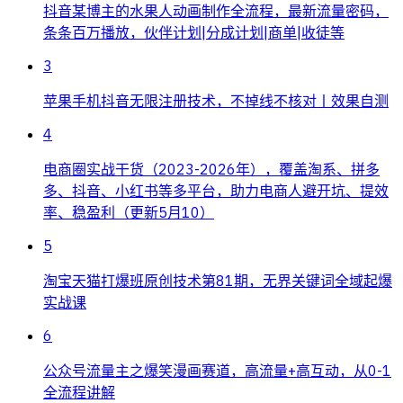
抖音某博主的水果人动画制作全流程，最新流量密码，
条条百万播放，伙伴计划|分成计划|商单|收徒等
3
苹果手机抖音无限注册技术，不掉线不核对丨效果自测
4
电商圈实战干货（2023-2026年），覆盖淘系、拼多
多、抖音、小红书等多平台，助力电商人避开坑、提效
率、稳盈利（更新5月10）
5
淘宝天猫打爆班原创技术第81期，无界关键词全域起爆
实战课
6
公众号流量主之爆笑漫画赛道，高流量+高互动，从0-1
全流程讲解