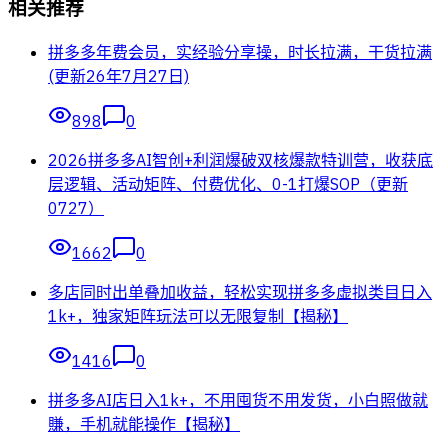
相关推荐
拼多多年费会员，实经验分享操，时长拉满，干货拉满
(更新26年7月27日)
898
0
2026拼多多AI智创+利润爆破双核爆款特训营，收获底
层逻辑、活动矩阵、付费优化、0-1打爆SOP（更新
0727）
1662
0
多店同时出单叠加收益，轻松实现拼多多虚拟类目日入
1k+，独家矩阵玩法可以无限复制【揭秘】
1416
0
拼多多AI店日入1k+，不用囤货不用发货，小白照做就
賺，手机就能操作【揭秘】