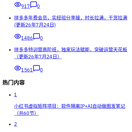
917
0
拼多多年费会员，实经验分享操，时长拉满，干货拉满
(更新26年7月24日)
1486
0
拼多多特训营高阶班，独家玩法赋能，突破运营天花板
（更新26年7月24日）
1561
0
热门内容
1
小红书虚拟矩阵项目：软件隔离IP+AI自动做图发笔记
（共60节）
2