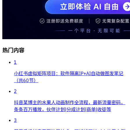
热门内容
1
小红书虚拟矩阵项目：软件隔离IP+AI自动做图发笔记
（共60节）
2
抖音某博主的水果人动画制作全流程，最新流量密码，
条条百万播放，伙伴计划|分成计划|商单|收徒等
3