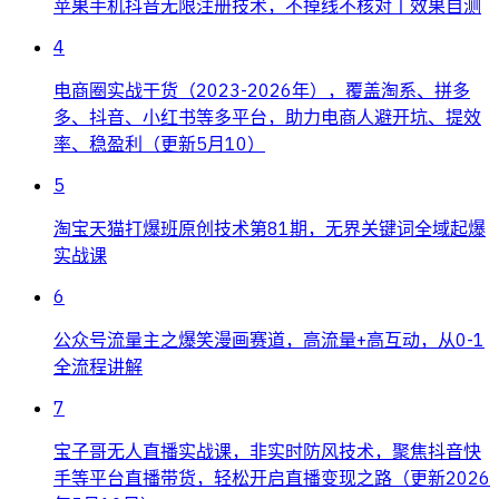
苹果手机抖音无限注册技术，不掉线不核对丨效果自测
4
电商圈实战干货（2023-2026年），覆盖淘系、拼多
多、抖音、小红书等多平台，助力电商人避开坑、提效
率、稳盈利（更新5月10）
5
淘宝天猫打爆班原创技术第81期，无界关键词全域起爆
实战课
6
公众号流量主之爆笑漫画赛道，高流量+高互动，从0-1
全流程讲解
7
宝子哥无人直播实战课，非实时防风技术，聚焦抖音快
手等平台直播带货，轻松开启直播变现之路（更新2026