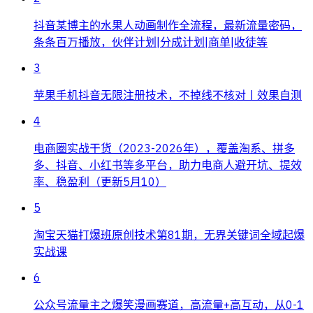
抖音某博主的水果人动画制作全流程，最新流量密码，
条条百万播放，伙伴计划|分成计划|商单|收徒等
3
苹果手机抖音无限注册技术，不掉线不核对丨效果自测
4
电商圈实战干货（2023-2026年），覆盖淘系、拼多
多、抖音、小红书等多平台，助力电商人避开坑、提效
率、稳盈利（更新5月10）
5
淘宝天猫打爆班原创技术第81期，无界关键词全域起爆
实战课
6
公众号流量主之爆笑漫画赛道，高流量+高互动，从0-1