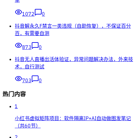
1072
0
抖音解永久F禁言一类违规（自助恢复），不保证百分
百，有需要自测
873
0
抖音无人直播出活体验证，异常问题解决办法，外来技
术，自行测试
703
0
热门内容
1
小红书虚拟矩阵项目：软件隔离IP+AI自动做图发笔记
（共60节）
2