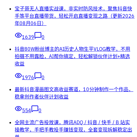
宝子哥无人直播实战课，非实时防风技术，聚焦抖音快
手等平台直播带货，轻松开启直播变现之路（更新2026
年08月06日）
1639
0
抖音80W粉丝博主的AI历史人物生平VLOG教学，不用
拍摄不用露脸，AI帮你搞定，轻松解锁伙伴计划+精选
收益
1976
0
最新抖音漫画图文高收益赛道，10分钟制作一个作品，
稳拿创作者伙伴计划收益
554
0
全网主流广告投放课，腾讯ADQ / 抖音 / 快手 / B 站实
操教学，手把手教投手赚钱变现，全套变现拆解稳定出
单