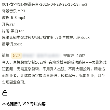
001-女-常规-解说旁白-2026-04-28-22-15-18.mp3
背景音乐.MP3
教程-5-8.mp4
开头.rar
片尾-黑白.rar
思维认知类爆款短视频口播文案·万能生成提示词.docX
提示词.docx
链接:
提取码: 4387
想啥呢？复制不出来的！
🔒 VIP
今天，直接给你复制162W抖音粉丝博主的成功路径——思维游戏
短视频！无需复杂剪辑、不用真人出镜、不用大额投流，精准适
配创业者，让你快速掌握流量密码，轻松起号、赋能创业，甚至
实现副业变现。
本帖链接为 VIP 专属内容