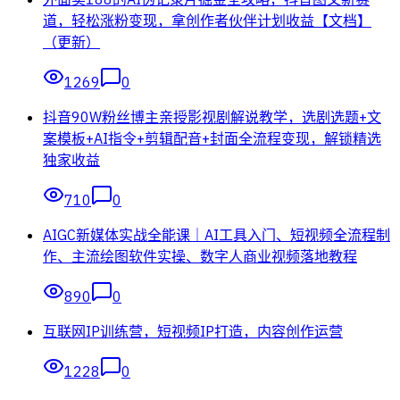
道，轻松涨粉变现，拿创作者伙伴计划收益【文档】
（更新）
1269
0
抖音90W粉丝博主亲授影视剧解说教学，选剧选题+文
案模板+AI指令+剪辑配音+封面全流程变现，解锁精选
独家收益
710
0
AIGC新媒体实战全能课｜AI工具入门、短视频全流程制
作、主流绘图软件实操、数字人商业视频落地教程
890
0
互联网IP训练营，短视频IP打造，内容创作运营
1228
0