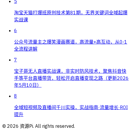
5
淘宝天猫打爆班原创技术第81期，无界关键词全域起爆
实战课
6
公众号流量主之爆笑漫画赛道，高流量+高互动，从0-1
全流程讲解
7
宝子哥无人直播实战课，非实时防风技术，聚焦抖音快
手等平台直播带货，轻松开启直播变现之路（更新2026
年5月10日）
8
全域短视频及直播间千川实操，实战指南·流量增长·ROI
提升
©
2026
资源Pi. All rights reserved.