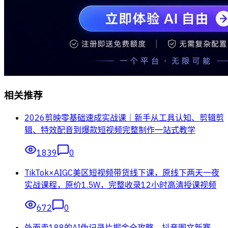
相关推荐
2026剪映零基础速成实战课｜新手从工具认知、剪辑剪
辑、特效配音到爆款短视频完整制作一站式教学
1839
0
TikTok×AIGC美区短视频带货线下课，原线下两天一夜
实战课程，原价1.5W，完整收录12小时高清授课视频
672
0
外面卖188的AI伪记录片掘金全攻略，抖音图文新赛