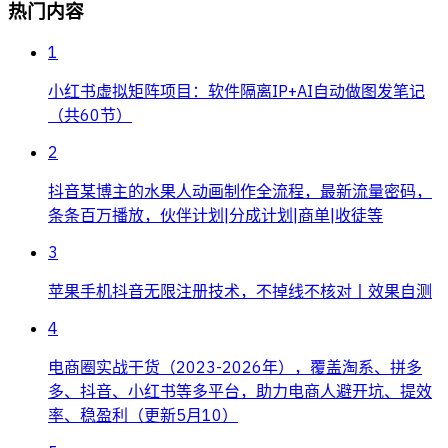
热门内容
1
小红书虚拟矩阵项目：软件隔离IP+AI自动做图发笔记
（共60节）
2
抖音某博主的水果人动画制作全流程，最新流量密码，
条条百万播放，伙伴计划|分成计划|商单|收徒等
3
苹果手机抖音无限注册技术，不掉线不核对丨效果自测
4
电商圈实战干货（2023-2026年），覆盖淘系、拼多
多、抖音、小红书等多平台，助力电商人避开坑、提效
率、稳盈利（更新5月10）