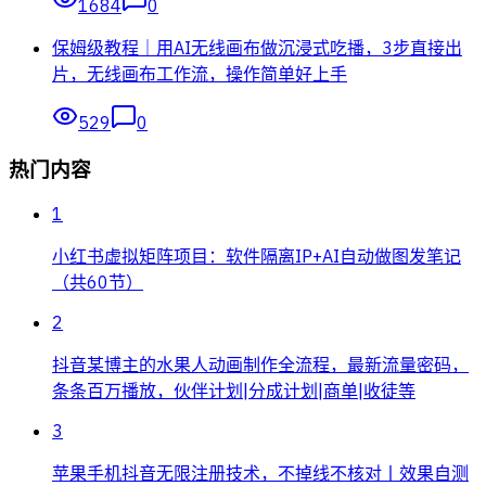
1684
0
保姆级教程｜用AI无线画布做沉浸式吃播，3步直接出
片，无线画布工作流，操作简单好上手
529
0
热门内容
1
小红书虚拟矩阵项目：软件隔离IP+AI自动做图发笔记
（共60节）
2
抖音某博主的水果人动画制作全流程，最新流量密码，
条条百万播放，伙伴计划|分成计划|商单|收徒等
3
苹果手机抖音无限注册技术，不掉线不核对丨效果自测