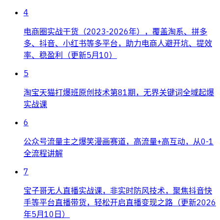
4
电商圈实战干货（2023-2026年），覆盖淘系、拼多
多、抖音、小红书等多平台，助力电商人避开坑、提效
率、稳盈利（更新5月10）
5
淘宝天猫打爆班原创技术第81期，无界关键词全域起爆
实战课
6
公众号流量主之爆笑漫画赛道，高流量+高互动，从0-1
全流程讲解
7
宝子哥无人直播实战课，非实时防风技术，聚焦抖音快
手等平台直播带货，轻松开启直播变现之路（更新2026
年5月10日）