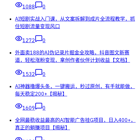
1088
0
AI短剧实战入门课，从文案拆解到成片全流程教学，抓
住短剧流量变现风口
1272
0
外面卖188的AI伪记录片掘金全攻略，抖音图文新赛
道，轻松涨粉变现，拿创作者伙伴计划收益【文档】
1532
0
AI神器撸爆头条，一键搬运，秒过原创，有手就能做，
每天稳定200+【揭秘】
1609
0
全网最稳收益最高的AI智能广告挂G项目，日入400+，
真正的躺賺项目【揭秘】