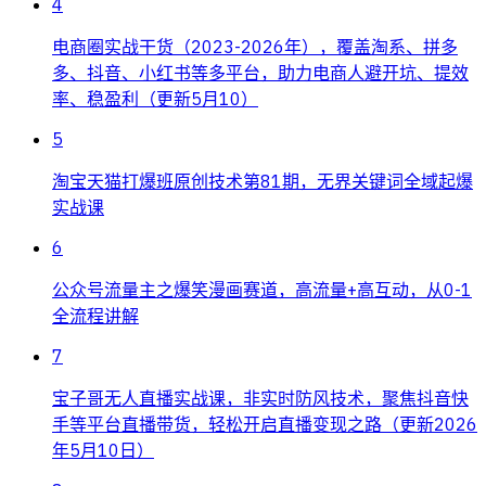
4
电商圈实战干货（2023-2026年），覆盖淘系、拼多
多、抖音、小红书等多平台，助力电商人避开坑、提效
率、稳盈利（更新5月10）
5
淘宝天猫打爆班原创技术第81期，无界关键词全域起爆
实战课
6
公众号流量主之爆笑漫画赛道，高流量+高互动，从0-1
全流程讲解
7
宝子哥无人直播实战课，非实时防风技术，聚焦抖音快
手等平台直播带货，轻松开启直播变现之路（更新2026
年5月10日）