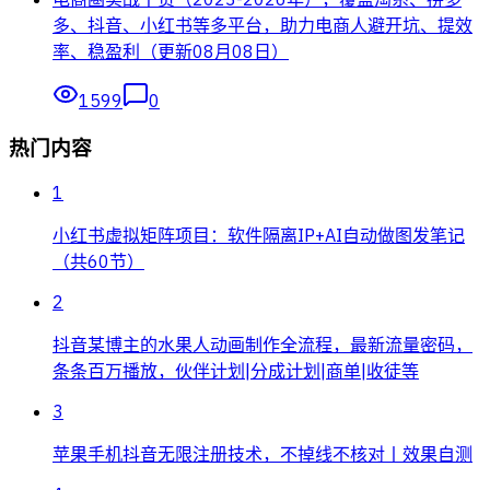
多、抖音、小红书等多平台，助力电商人避开坑、提效
率、稳盈利（更新08月08日）
1599
0
热门内容
1
小红书虚拟矩阵项目：软件隔离IP+AI自动做图发笔记
（共60节）
2
抖音某博主的水果人动画制作全流程，最新流量密码，
条条百万播放，伙伴计划|分成计划|商单|收徒等
3
苹果手机抖音无限注册技术，不掉线不核对丨效果自测