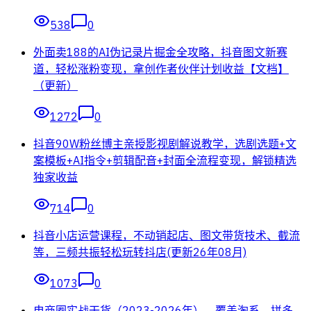
538
0
外面卖188的AI伪记录片掘金全攻略，抖音图文新赛
道，轻松涨粉变现，拿创作者伙伴计划收益【文档】
（更新）
1272
0
抖音90W粉丝博主亲授影视剧解说教学，选剧选题+文
案模板+AI指令+剪辑配音+封面全流程变现，解锁精选
独家收益
714
0
抖音小店运营课程，不动销起店、图文带货技术、截流
等，三频共振轻松玩转抖店(更新26年08月)
1073
0
电商圈实战干货（2023-2026年），覆盖淘系、拼多