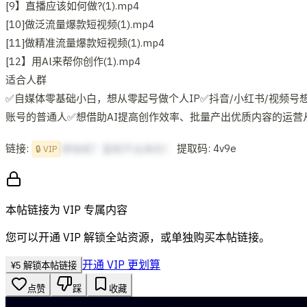
[9】直播应该如何做?(1).mp4
[10]做泛流量爆款短视频(1).mp4
[11]做精准流量爆款短视频(1).mp4
[12】用Al来帮你创作(1).mp4
适合人群
✅自媒体零基础小白，想从零起号做个人IP✅抖音/小红书/视频
账号的普通人✅想借助AI提高创作效率、批量产出优质内容的运营
链接:
提取码: 4v9e
想啥呢？复制不出来的！
🔒 VIP
本帖链接为 VIP 专属内容
您可以开通 VIP 解锁全站资源，或单独购买本帖链接。
开通 VIP 更划算
¥
5
解锁本帖链接
点赞
踩
收藏