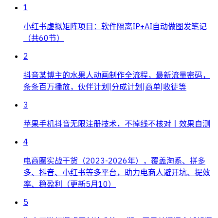
1
小红书虚拟矩阵项目：软件隔离IP+AI自动做图发笔记
（共60节）
2
抖音某博主的水果人动画制作全流程，最新流量密码，
条条百万播放，伙伴计划|分成计划|商单|收徒等
3
苹果手机抖音无限注册技术，不掉线不核对丨效果自测
4
电商圈实战干货（2023-2026年），覆盖淘系、拼多
多、抖音、小红书等多平台，助力电商人避开坑、提效
率、稳盈利（更新5月10）
5