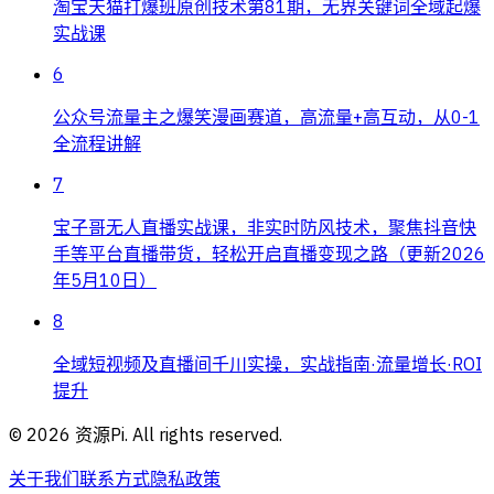
淘宝天猫打爆班原创技术第81期，无界关键词全域起爆
实战课
6
公众号流量主之爆笑漫画赛道，高流量+高互动，从0-1
全流程讲解
7
宝子哥无人直播实战课，非实时防风技术，聚焦抖音快
手等平台直播带货，轻松开启直播变现之路（更新2026
年5月10日）
8
全域短视频及直播间千川实操，实战指南·流量增长·ROI
提升
©
2026
资源Pi. All rights reserved.
关于我们
联系方式
隐私政策