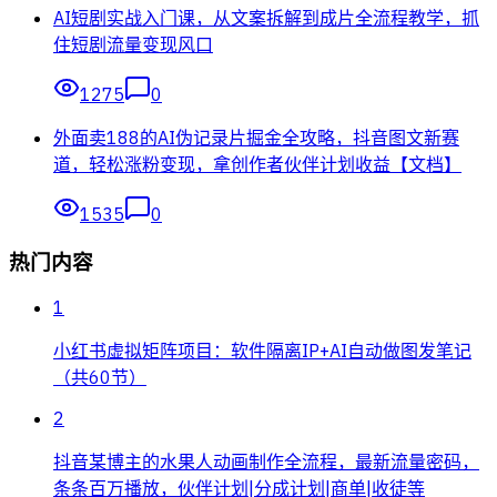
AI短剧实战入门课，从文案拆解到成片全流程教学，抓
住短剧流量变现风口
1275
0
外面卖188的AI伪记录片掘金全攻略，抖音图文新赛
道，轻松涨粉变现，拿创作者伙伴计划收益【文档】
1535
0
热门内容
1
小红书虚拟矩阵项目：软件隔离IP+AI自动做图发笔记
（共60节）
2
抖音某博主的水果人动画制作全流程，最新流量密码，
条条百万播放，伙伴计划|分成计划|商单|收徒等