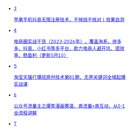
3
苹果手机抖音无限注册技术，不掉线不核对丨效果自测
4
电商圈实战干货（2023-2026年），覆盖淘系、拼多
多、抖音、小红书等多平台，助力电商人避开坑、提效
率、稳盈利（更新5月10）
5
淘宝天猫打爆班原创技术第81期，无界关键词全域起爆
实战课
6
公众号流量主之爆笑漫画赛道，高流量+高互动，从0-1
全流程讲解
7