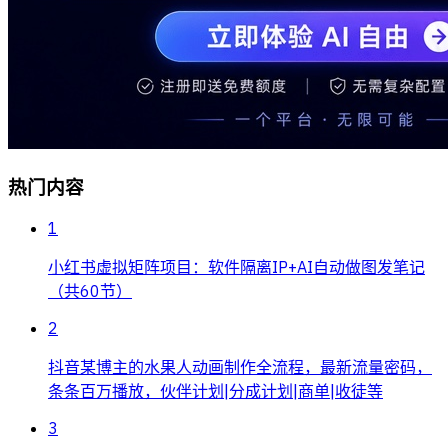
热门内容
1
小红书虚拟矩阵项目：软件隔离IP+AI自动做图发笔记
（共60节）
2
抖音某博主的水果人动画制作全流程，最新流量密码，
条条百万播放，伙伴计划|分成计划|商单|收徒等
3