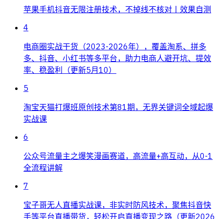
苹果手机抖音无限注册技术，不掉线不核对丨效果自测
4
电商圈实战干货（2023-2026年），覆盖淘系、拼多
多、抖音、小红书等多平台，助力电商人避开坑、提效
率、稳盈利（更新5月10）
5
淘宝天猫打爆班原创技术第81期，无界关键词全域起爆
实战课
6
公众号流量主之爆笑漫画赛道，高流量+高互动，从0-1
全流程讲解
7
宝子哥无人直播实战课，非实时防风技术，聚焦抖音快
手等平台直播带货，轻松开启直播变现之路（更新2026