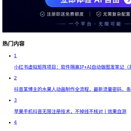
热门内容
1
小红书虚拟矩阵项目：软件隔离IP+AI自动做图发笔记（
2
抖音某博主的水果人动画制作全流程，最新流量密码，条条
3
苹果手机抖音无限注册技术，不掉线不核对丨效果自测
4