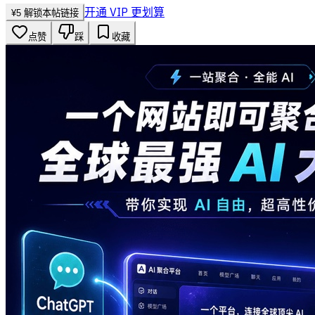
开通 VIP 更划算
¥
5
解锁本帖链接
点赞
踩
收藏