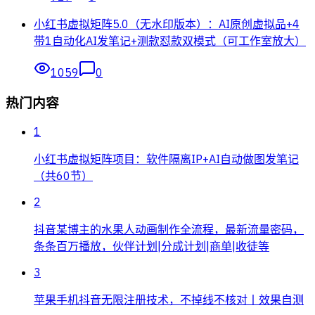
小红书虚拟矩阵5.0（无水印版本）：AI原创虚拟品+4
带1自动化AI发笔记+测款怼款双模式（可工作室放大）
1059
0
热门内容
1
小红书虚拟矩阵项目：软件隔离IP+AI自动做图发笔记
（共60节）
2
抖音某博主的水果人动画制作全流程，最新流量密码，
条条百万播放，伙伴计划|分成计划|商单|收徒等
3
苹果手机抖音无限注册技术，不掉线不核对丨效果自测