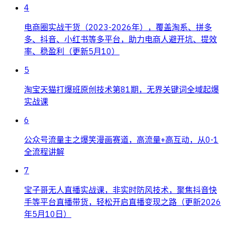
4
电商圈实战干货（2023-2026年），覆盖淘系、拼多
多、抖音、小红书等多平台，助力电商人避开坑、提效
率、稳盈利（更新5月10）
5
淘宝天猫打爆班原创技术第81期，无界关键词全域起爆
实战课
6
公众号流量主之爆笑漫画赛道，高流量+高互动，从0-1
全流程讲解
7
宝子哥无人直播实战课，非实时防风技术，聚焦抖音快
手等平台直播带货，轻松开启直播变现之路（更新2026
年5月10日）