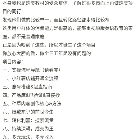
本身我也是这类教材的受众群体，了解过很多市面上再做这类项
目的同行
发现他们做的比较单一，而且转化路径都走得比较窄
这类用户群体的消费能力是很高的，能够重视原版英语教育的家
庭，都不是普通家庭
正是因为嗅到了这些，所以才诞生了这个项目
你放心大胆的做，做个三五年是没有问题的
项目内容：
一、实操流程导航（请看完）
二、小红薯店铺开通全流程
三、账号搭建&起盘指南
四、产品库&已验证&直接抄
五、种草内容创作核心&方法
六、爆款笔记的前世今生
七、转化利器：搜索流量
八、持续深耕，成交为王
九、多元玩法，多元收入