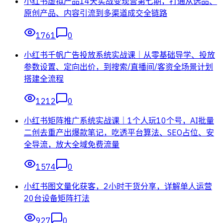
小红书虚拟产品14天实战变现营第七期，打通从选品、
原创产品、内容引流到多渠道成交全链路
1761
0
小红书千帆广告投放系统实战课｜从零基础导学、投放
参数设置、定向出价，到搜索/直播间/客资全场景计划
搭建全流程
1212
0
小红书矩阵推广系统实战课｜1个人玩10个号，AI批量
二创去重产出爆款笔记，吃透平台算法、SEO占位、安
全导流，放大全域免费流量
1574
0
小红书图文量化获客，2小时干货分享，详解单人运营
20台设备矩阵打法
927
0