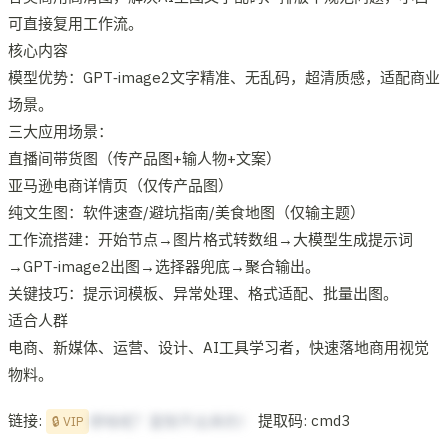
可直接复用工作流。
核心内容
模型优势：GPT‑image2文字精准、无乱码，超清质感，适配商业
场景。
三大应用场景：
直播间带货图（传产品图+输人物+文案）
亚马逊电商详情页（仅传产品图）
纯文生图：软件速查/避坑指南/美食地图（仅输主题）
工作流搭建：开始节点→图片格式转数组→大模型生成提示词
→GPT‑image2出图→选择器兜底→聚合输出。
关键技巧：提示词模板、异常处理、格式适配、批量出图。
适合人群
电商、新媒体、运营、设计、AI工具学习者，快速落地商用视觉
物料。
链接:
提取码: cmd3
想啥呢？复制不出来的！
🔒 VIP