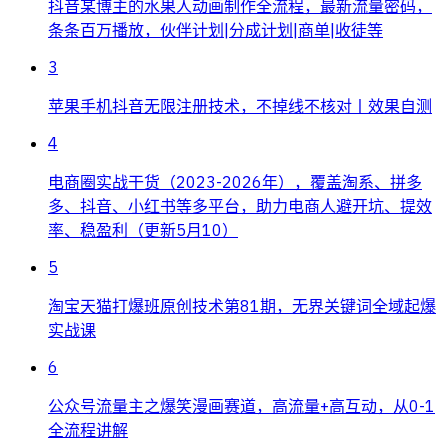
抖音某博主的水果人动画制作全流程，最新流量密码，
条条百万播放，伙伴计划|分成计划|商单|收徒等
3
苹果手机抖音无限注册技术，不掉线不核对丨效果自测
4
电商圈实战干货（2023-2026年），覆盖淘系、拼多
多、抖音、小红书等多平台，助力电商人避开坑、提效
率、稳盈利（更新5月10）
5
淘宝天猫打爆班原创技术第81期，无界关键词全域起爆
实战课
6
公众号流量主之爆笑漫画赛道，高流量+高互动，从0-1
全流程讲解