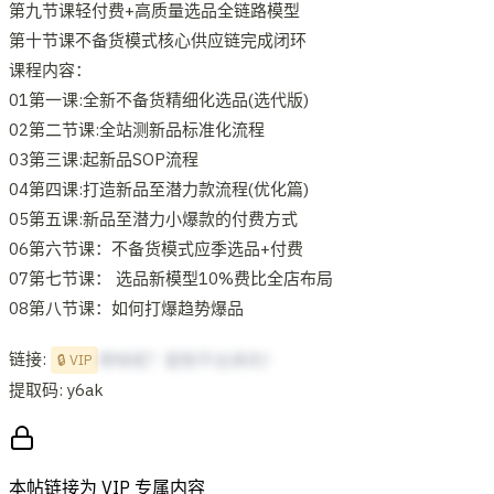
第九节课轻付费+高质量选品全链路模型
第十节课不备货模式核心供应链完成闭环
课程内容：
01第一课:全新不备货精细化选品(选代版)
02第二节课:全站测新品标准化流程
03第三课:起新品SOP流程
04第四课:打造新品至潜力款流程(优化篇)
05第五课:新品至潜力小爆款的付费方式
06第六节课：不备货模式应季选品+付费
07第七节课： 选品新模型10%费比全店布局
08第八节课：如何打爆趋势爆品
链接:
想啥呢？复制不出来的！
🔒 VIP
提取码: y6ak
本帖链接为 VIP 专属内容