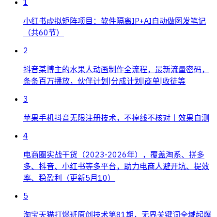
1
小红书虚拟矩阵项目：软件隔离IP+AI自动做图发笔记
（共60节）
2
抖音某博主的水果人动画制作全流程，最新流量密码，
条条百万播放，伙伴计划|分成计划|商单|收徒等
3
苹果手机抖音无限注册技术，不掉线不核对丨效果自测
4
电商圈实战干货（2023-2026年），覆盖淘系、拼多
多、抖音、小红书等多平台，助力电商人避开坑、提效
率、稳盈利（更新5月10）
5
淘宝天猫打爆班原创技术第81期，无界关键词全域起爆