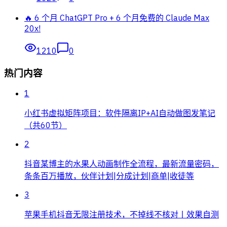
🔥 6 个月 ChatGPT Pro + 6 个月免费的 Claude Max
20x!
1210
0
热门内容
1
小红书虚拟矩阵项目：软件隔离IP+AI自动做图发笔记
（共60节）
2
抖音某博主的水果人动画制作全流程，最新流量密码，
条条百万播放，伙伴计划|分成计划|商单|收徒等
3
苹果手机抖音无限注册技术，不掉线不核对丨效果自测