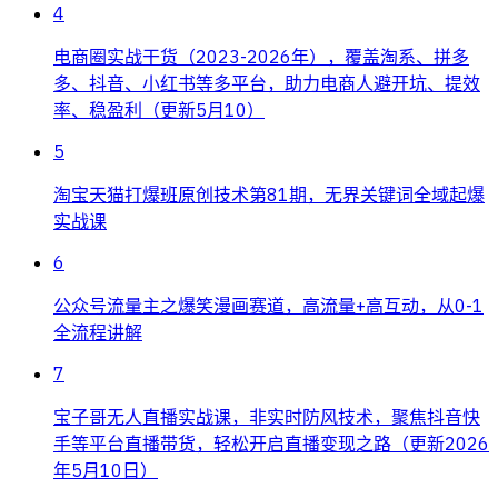
4
电商圈实战干货（2023-2026年），覆盖淘系、拼多
多、抖音、小红书等多平台，助力电商人避开坑、提效
率、稳盈利（更新5月10）
5
淘宝天猫打爆班原创技术第81期，无界关键词全域起爆
实战课
6
公众号流量主之爆笑漫画赛道，高流量+高互动，从0-1
全流程讲解
7
宝子哥无人直播实战课，非实时防风技术，聚焦抖音快
手等平台直播带货，轻松开启直播变现之路（更新2026
年5月10日）