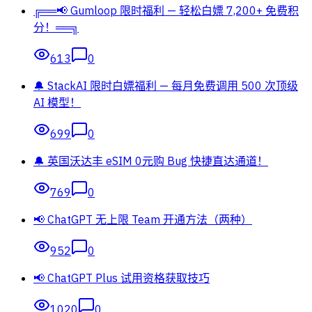
╔══📢 Gumloop 限时福利 — 轻松白嫖 7,200+ 免费积
分！══╗
613
0
🔔 StackAI 限时白嫖福利 — 每月免费调用 500 次顶级
AI 模型！
699
0
🔔 英国沃达丰 eSIM 0元购 Bug 快捷直达通道！
769
0
📢 ChatGPT 无上限 Team 开通方法（两种）
952
0
📢 ChatGPT Plus 试用资格获取技巧
1020
0