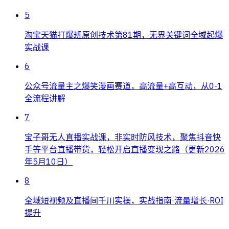
5
淘宝天猫打爆班原创技术第81期，无界关键词全域起爆
实战课
6
公众号流量主之爆笑漫画赛道，高流量+高互动，从0-1
全流程讲解
7
宝子哥无人直播实战课，非实时防风技术，聚焦抖音快
手等平台直播带货，轻松开启直播变现之路（更新2026
年5月10日）
8
全域短视频及直播间千川实操，实战指南·流量增长·ROI
提升