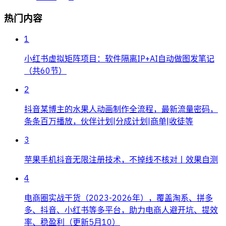
热门内容
1
小红书虚拟矩阵项目：软件隔离IP+AI自动做图发笔记
（共60节）
2
抖音某博主的水果人动画制作全流程，最新流量密码，
条条百万播放，伙伴计划|分成计划|商单|收徒等
3
苹果手机抖音无限注册技术，不掉线不核对丨效果自测
4
电商圈实战干货（2023-2026年），覆盖淘系、拼多
多、抖音、小红书等多平台，助力电商人避开坑、提效
率、稳盈利（更新5月10）