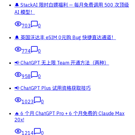
🔔 StackAI 限时白嫖福利 — 每月免费调用 500 次顶级
AI 模型！
703
0
🔔 英国沃达丰 eSIM 0元购 Bug 快捷直达通道！
774
0
📢 ChatGPT 无上限 Team 开通方法（两种）
958
0
📢 ChatGPT Plus 试用资格获取技巧
1023
0
🔥 6 个月 ChatGPT Pro + 6 个月免费的 Claude Max
20x!
1214
0