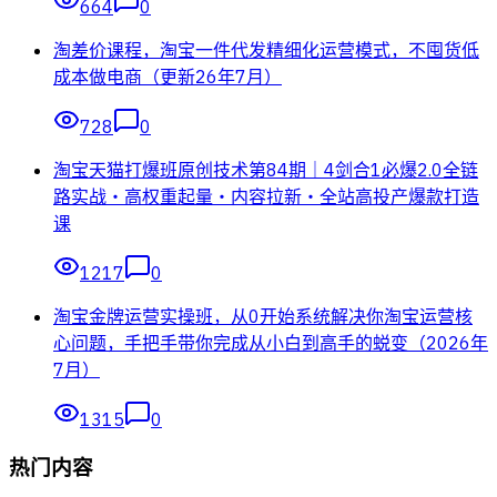
664
0
淘差价课程，淘宝一件代发精细化运营模式，不囤货低
成本做电商（更新26年7月）
728
0
淘宝天猫打爆班原创技术第84期｜4剑合1必爆2.0全链
路实战・高权重起量・内容拉新・全站高投产爆款打造
课
1217
0
淘宝金牌运营实操班，从0开始系统解决你淘宝运营核
心问题，手把手带你完成从小白到高手的蜕变（2026年
7月）
1315
0
热门内容