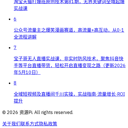
淘宝天猫打爆班原创技术第81期，无界关键词全域起爆
实战课
6
公众号流量主之爆笑漫画赛道，高流量+高互动，从0-1
全流程讲解
7
宝子哥无人直播实战课，非实时防风技术，聚焦抖音快
手等平台直播带货，轻松开启直播变现之路（更新2026
年5月10日）
8
全域短视频及直播间千川实操，实战指南·流量增长·ROI
提升
©
2026
资源Pi. All rights reserved.
关于我们
联系方式
隐私政策