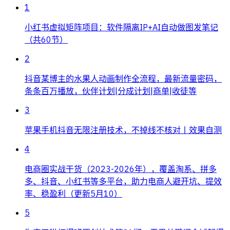
1
小红书虚拟矩阵项目：软件隔离IP+AI自动做图发笔记
（共60节）
2
抖音某博主的水果人动画制作全流程，最新流量密码，
条条百万播放，伙伴计划|分成计划|商单|收徒等
3
苹果手机抖音无限注册技术，不掉线不核对丨效果自测
4
电商圈实战干货（2023-2026年），覆盖淘系、拼多
多、抖音、小红书等多平台，助力电商人避开坑、提效
率、稳盈利（更新5月10）
5