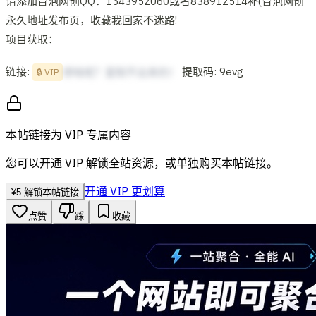
请添加冒泡网创QQ：1543952060或者838912514补(冒泡网创
永久地址发布页，收藏我回家不迷路!
项目获取：
链接:
提取码: 9evg
想啥呢？复制不出来的！
🔒 VIP
本帖链接为 VIP 专属内容
您可以开通 VIP 解锁全站资源，或单独购买本帖链接。
开通 VIP 更划算
¥
5
解锁本帖链接
点赞
踩
收藏