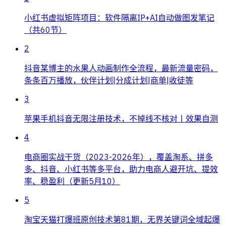
小红书虚拟矩阵项目：软件隔离IP+AI自动做图发笔记
（共60节）
2
抖音某博主的水果人动画制作全流程，最新流量密码，
条条百万播放，伙伴计划|分成计划|商单|收徒等
3
苹果手机抖音无限注册技术，不掉线不核对丨效果自测
4
电商圈实战干货（2023-2026年），覆盖淘系、拼多
多、抖音、小红书等多平台，助力电商人避开坑、提效
率、稳盈利（更新5月10）
5
淘宝天猫打爆班原创技术第81期，无界关键词全域起爆