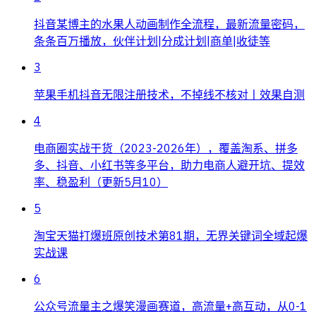
抖音某博主的水果人动画制作全流程，最新流量密码，
条条百万播放，伙伴计划|分成计划|商单|收徒等
3
苹果手机抖音无限注册技术，不掉线不核对丨效果自测
4
电商圈实战干货（2023-2026年），覆盖淘系、拼多
多、抖音、小红书等多平台，助力电商人避开坑、提效
率、稳盈利（更新5月10）
5
淘宝天猫打爆班原创技术第81期，无界关键词全域起爆
实战课
6
公众号流量主之爆笑漫画赛道，高流量+高互动，从0-1