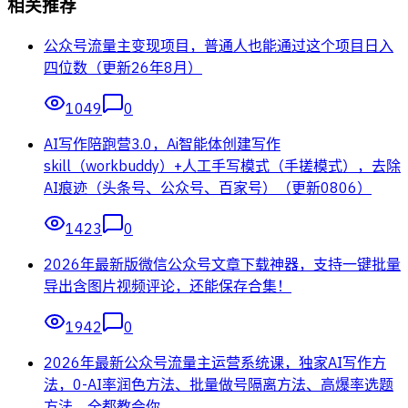
相关推荐
公众号流量主变现项目，普通人也能通过这个项目日入
四位数（更新26年8月）
1049
0
AI写作陪跑营3.0，Ai智能体创建写作
skill（workbuddy）+人工手写模式（手搓模式），去除
AI痕迹（头条号、公众号、百家号）（更新0806）
1423
0
2026年最新版微信公众号文章下载神器，支持一键批量
导出含图片视频评论，还能保存合集！
1942
0
2026年最新公众号流量主运营系统课，独家AI写作方
法，0-AI率润色方法、批量做号隔离方法、高爆率选题
方法，全都教会你