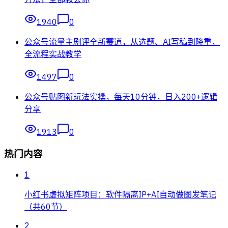
1940
0
公众号流量主剧评全新赛道，从选题、AI写稿到降重，
全流程实战教学
1497
0
公众号贴图新玩法实操，每天10分钟，日入200+逻辑
分享
1913
0
热门内容
1
小红书虚拟矩阵项目：软件隔离IP+AI自动做图发笔记
（共60节）
2