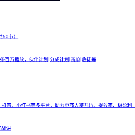
共60节）
百万播放，伙伴计划|分成计划|商单|收徒等
多、抖音、小红书等多平台，助力电商人避开坑、提效率、稳盈利（
实战课