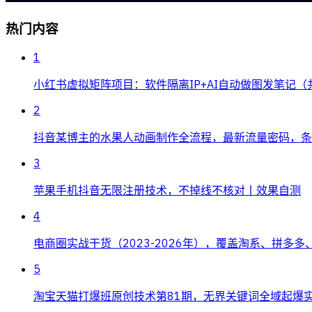
热门内容
1
小红书虚拟矩阵项目：软件隔离IP+AI自动做图发笔记（
2
抖音某博主的水果人动画制作全流程，最新流量密码，条条
3
苹果手机抖音无限注册技术，不掉线不核对丨效果自测
4
电商圈实战干货（2023-2026年），覆盖淘系、拼多
5
淘宝天猫打爆班原创技术第81期，无界关键词全域起爆