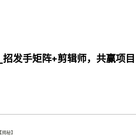
目_招发手矩阵+剪辑师，共赢项