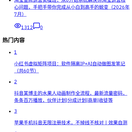
心问题，手把手带你完成从小白到高手的蜕变（2026年
7月）
1312
0
热门内容
1
小红书虚拟矩阵项目：软件隔离IP+AI自动做图发笔记
（共60节）
2
抖音某博主的水果人动画制作全流程，最新流量密码，
条条百万播放，伙伴计划|分成计划|商单|收徒等
3
苹果手机抖音无限注册技术，不掉线不核对丨效果自测