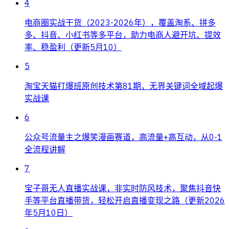
4
电商圈实战干货（2023-2026年），覆盖淘系、拼多
多、抖音、小红书等多平台，助力电商人避开坑、提效
率、稳盈利（更新5月10）
5
淘宝天猫打爆班原创技术第81期，无界关键词全域起爆
实战课
6
公众号流量主之爆笑漫画赛道，高流量+高互动，从0-1
全流程讲解
7
宝子哥无人直播实战课，非实时防风技术，聚焦抖音快
手等平台直播带货，轻松开启直播变现之路（更新2026
年5月10日）