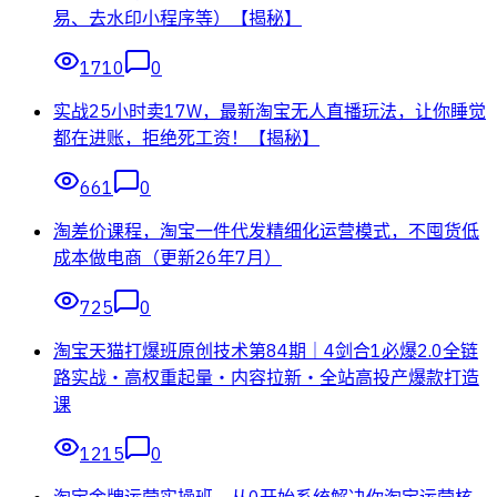
易、去水印小程序等）【揭秘】
1710
0
实战25小时卖17W，最新淘宝无人直播玩法，让你睡觉
都在进账，拒绝死工资！【揭秘】
661
0
淘差价课程，淘宝一件代发精细化运营模式，不囤货低
成本做电商（更新26年7月）
725
0
淘宝天猫打爆班原创技术第84期｜4剑合1必爆2.0全链
路实战・高权重起量・内容拉新・全站高投产爆款打造
课
1215
0
淘宝金牌运营实操班，从0开始系统解决你淘宝运营核