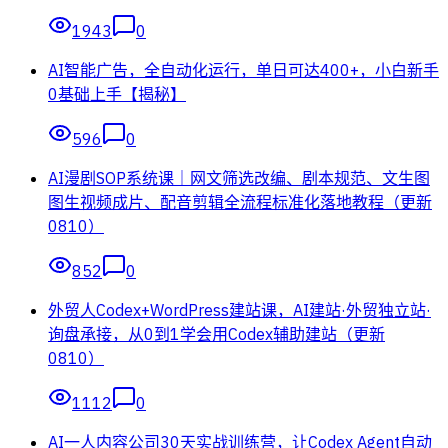
1943
0
AI智能广告，全自动化运行，单日可达400+，小白新手
0基础上手【揭秘】
596
0
AI漫剧SOP系统课｜网文筛选改编、剧本规范、文生图
图生视频成片、配音剪辑全流程标准化落地教程（更新
0810）
852
0
外贸人Codex+WordPress建站课，AI建站·外贸独立站·
询盘承接，从0到1学会用Codex辅助建站（更新
0810）
1112
0
AI一人内容公司30天实战训练营，让Codex Agent自动