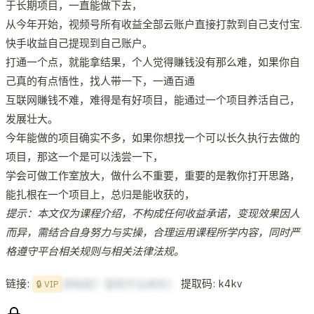
于长期项目，一直能做下去，
从今年开始，视频号所有收益全部云账户直接打款到自己支付宝.
快手收益自己提现到自己账户。
打通一个点，就能拿结果，个人觉得賺钱没有那么难，如果你自
己真的有点悟性，找人带一下，一通百通
互联网賺钱不难，难得是有好项目，能通过一个项目养活自己，
发展壮大。
今年能做的项目确实不多，如果你想找一个可以长久执行去做的
项目，那这一个是可以浅尝一下，
学会可做工作室放大，做什么不重要，重要的是教你打开思路，
能扎根在一个项目上，总归是能收获的，
提示：本文仅为课程介绍，不构成任何收益承诺，变现效果因人
而异，需结合自身努力与实操，合理运用课程所学内容，同时严
格遵守平台相关规则与相关法律法规。
链接:
提取码: k4kv
想啥呢？复制不出来的！
🔒 VIP