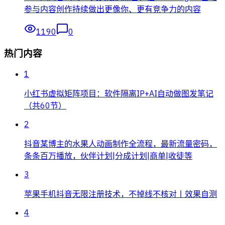
参与内容创作持续做出更像你、更有竞争力的内容
1190
0
热门内容
1
小红书虚拟矩阵项目：软件隔离IP+AI自动做图发笔记
（共60节）
2
抖音某博主的水果人动画制作全流程，最新流量密码，
条条百万播放，伙伴计划|分成计划|商单|收徒等
3
苹果手机抖音无限注册技术，不掉线不核对丨效果自测
4