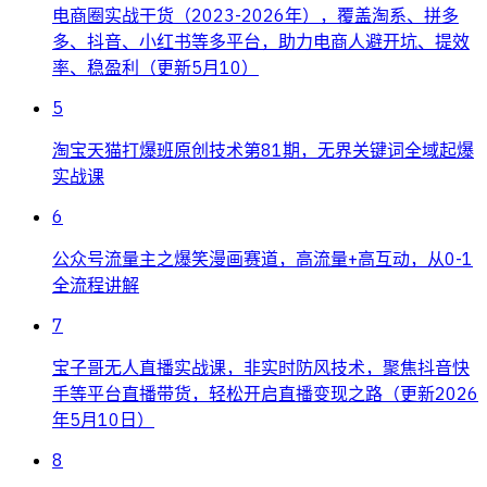
电商圈实战干货（2023-2026年），覆盖淘系、拼多
多、抖音、小红书等多平台，助力电商人避开坑、提效
率、稳盈利（更新5月10）
5
淘宝天猫打爆班原创技术第81期，无界关键词全域起爆
实战课
6
公众号流量主之爆笑漫画赛道，高流量+高互动，从0-1
全流程讲解
7
宝子哥无人直播实战课，非实时防风技术，聚焦抖音快
手等平台直播带货，轻松开启直播变现之路（更新2026
年5月10日）
8