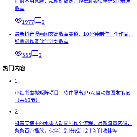
拍摄不用露脸，AI帮你搞定，轻松解锁伙伴计划+精选
收益
1977
0
最新抖音漫画图文高收益赛道，10分钟制作一个作品，
稳拿创作者伙伴计划收益
555
0
热门内容
1
小红书虚拟矩阵项目：软件隔离IP+AI自动做图发笔记
（共60节）
2
抖音某博主的水果人动画制作全流程，最新流量密码，
条条百万播放，伙伴计划|分成计划|商单|收徒等