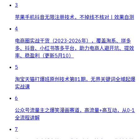
3
苹果手机抖音无限注册技术，不掉线不核对丨效果自测
4
电商圈实战干货（2023-2026年），覆盖淘系、拼多
多、抖音、小红书等多平台，助力电商人避开坑、提效
率、稳盈利（更新5月10）
5
淘宝天猫打爆班原创技术第81期，无界关键词全域起爆
实战课
6
公众号流量主之爆笑漫画赛道，高流量+高互动，从0-1
全流程讲解
7