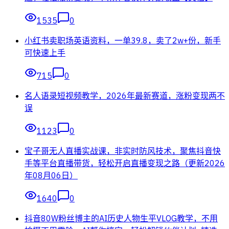
1535
0
小红书卖职场英语资料，一单39.8，卖了2w+份，新手
可快速上手
715
0
名人语录短视频教学，2026年最新赛道，涨粉变现两不
误
1123
0
宝子哥无人直播实战课，非实时防风技术，聚焦抖音快
手等平台直播带货，轻松开启直播变现之路（更新2026
年08月06日）
1640
0
抖音80W粉丝博主的AI历史人物生平VLOG教学，不用