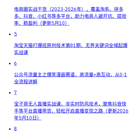
电商圈实战干货（2023-2026年），覆盖淘系、拼多
多、抖音、小红书等多平台，助力电商人避开坑、提效
率、稳盈利（更新5月10）
5
淘宝天猫打爆班原创技术第81期，无界关键词全域起爆
实战课
6
公众号流量主之爆笑漫画赛道，高流量+高互动，从0-1
全流程讲解
7
宝子哥无人直播实战课，非实时防风技术，聚焦抖音快
手等平台直播带货，轻松开启直播变现之路（更新2026
年5月10日）
8