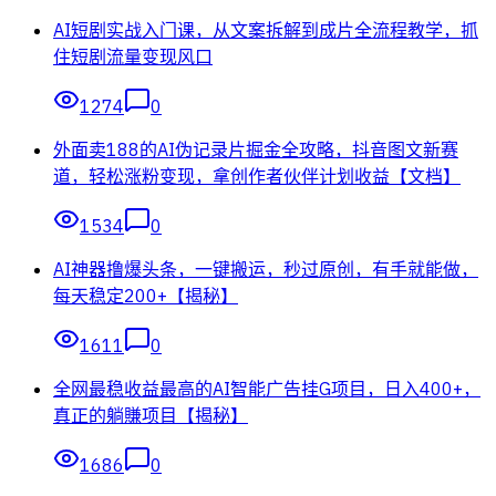
AI短剧实战入门课，从文案拆解到成片全流程教学，抓
住短剧流量变现风口
1274
0
外面卖188的AI伪记录片掘金全攻略，抖音图文新赛
道，轻松涨粉变现，拿创作者伙伴计划收益【文档】
1534
0
AI神器撸爆头条，一键搬运，秒过原创，有手就能做，
每天稳定200+【揭秘】
1611
0
全网最稳收益最高的AI智能广告挂G项目，日入400+，
真正的躺賺项目【揭秘】
1686
0