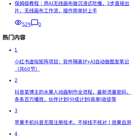
保姆级教程｜用AI无线画布做沉浸式吃播，3步直接出
片，无线画布工作流，操作简单好上手
529
0
热门内容
1
小红书虚拟矩阵项目：软件隔离IP+AI自动做图发笔记
（共60节）
2
抖音某博主的水果人动画制作全流程，最新流量密码，
条条百万播放，伙伴计划|分成计划|商单|收徒等
3
苹果手机抖音无限注册技术，不掉线不核对丨效果自测
4