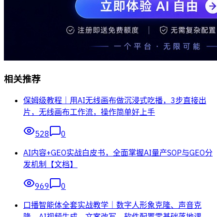
相关推荐
保姆级教程｜用AI无线画布做沉浸式吃播，3步直接出
片，无线画布工作流，操作简单好上手
528
0
AI内容+GEO实战白皮书，全面掌握AI量产SOP与GEO分
发机制【文档】
969
0
口播智能体全套实战教学｜数字人形象克隆、声音克
隆、AI视频生成、文案改写、软件配置零基础落地课