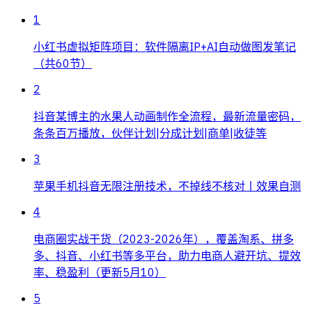
1
小红书虚拟矩阵项目：软件隔离IP+AI自动做图发笔记
（共60节）
2
抖音某博主的水果人动画制作全流程，最新流量密码，
条条百万播放，伙伴计划|分成计划|商单|收徒等
3
苹果手机抖音无限注册技术，不掉线不核对丨效果自测
4
电商圈实战干货（2023-2026年），覆盖淘系、拼多
多、抖音、小红书等多平台，助力电商人避开坑、提效
率、稳盈利（更新5月10）
5