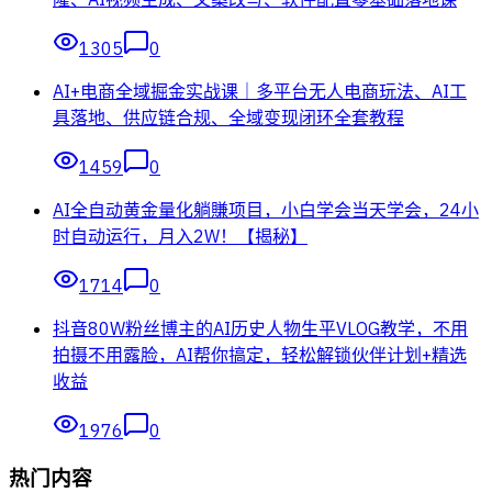
1305
0
AI+电商全域掘金实战课｜多平台无人电商玩法、AI工
具落地、供应链合规、全域变现闭环全套教程
1459
0
AI全自动黄金量化躺賺项目，小白学会当天学会，24小
时自动运行，月入2W！【揭秘】
1714
0
抖音80W粉丝博主的AI历史人物生平VLOG教学，不用
拍摄不用露脸，AI帮你搞定，轻松解锁伙伴计划+精选
收益
1976
0
热门内容