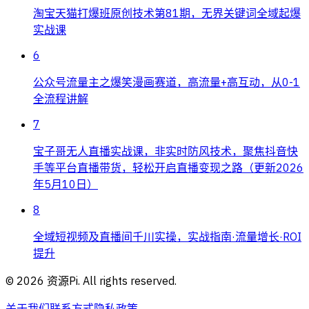
淘宝天猫打爆班原创技术第81期，无界关键词全域起爆
实战课
6
公众号流量主之爆笑漫画赛道，高流量+高互动，从0-1
全流程讲解
7
宝子哥无人直播实战课，非实时防风技术，聚焦抖音快
手等平台直播带货，轻松开启直播变现之路（更新2026
年5月10日）
8
全域短视频及直播间千川实操，实战指南·流量增长·ROI
提升
©
2026
资源Pi. All rights reserved.
关于我们
联系方式
隐私政策