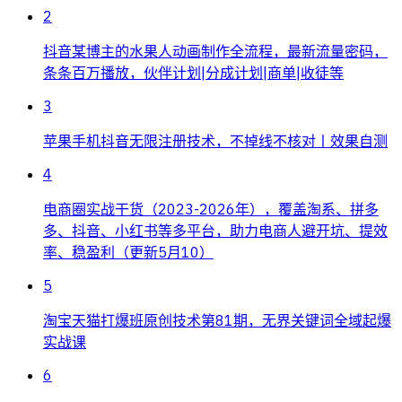
2
抖音某博主的水果人动画制作全流程，最新流量密码，
条条百万播放，伙伴计划|分成计划|商单|收徒等
3
苹果手机抖音无限注册技术，不掉线不核对丨效果自测
4
电商圈实战干货（2023-2026年），覆盖淘系、拼多
多、抖音、小红书等多平台，助力电商人避开坑、提效
率、稳盈利（更新5月10）
5
淘宝天猫打爆班原创技术第81期，无界关键词全域起爆
实战课
6