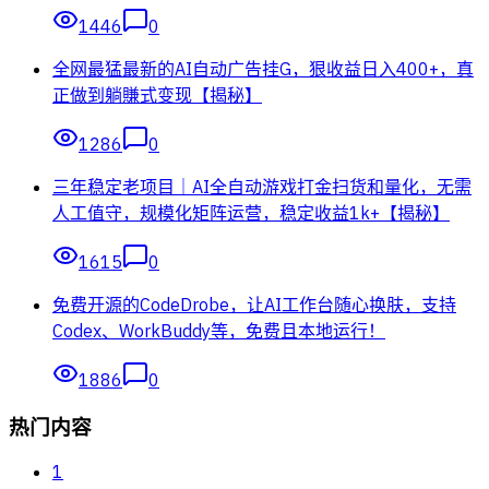
1446
0
全网最猛最新的AI自动广告挂G，狠收益日入400+，真
正做到躺賺式变现【揭秘】
1286
0
三年稳定老项目｜AI全自动游戏打金扫货和量化，无需
人工值守，规模化矩阵运营，稳定收益1k+【揭秘】
1615
0
免费开源的CodeDrobe，让AI工作台随心换肤，支持
Codex、WorkBuddy等，免费且本地运行！
1886
0
热门内容
1