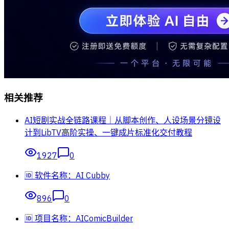
相关推荐
AI短剧实战全链路课程｜从脚本创作、人设场景分镜设
计到LibTV高阶实操、一键成片标准化交付教程
1927
0
🆔 软件名称：AI Cubby
896
0
🆔 项目名称：AIComicBuilder