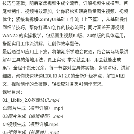
技巧与逻辑；随后聚焦视频生成全流程，详解视频生成模型、首
尾帧制作、视频特效添加，让你轻松实现高质量图生视频、视频
优化；紧接着拆解ComfyUI基础工作流（上下篇），从基础操作
到细节技巧，帮你打通AI创作的核心流程；同时涵盖开源视频
WAN2.2的实操教学，包括图生视频KJ版、24帧版的具体运用，
搭配实用工作流讲解，让创作效率翻倍。​
最后通过AI应用上下篇，将前期所学融会贯通，结合实际场景讲
解AI工具的落地用法，真正实现“学完就会用、用会就能出成
果”。全程干货无冗余，每一节都对应具体实操，步骤清晰、讲解
细致，帮你快速吃透LIBLIB AI 2.0的全新升级亮点，解锁AI图
文、视频创作的全技能，轻松应对各类AI创作需求。
课程目录：
01_Liblib_2.0
界面认识.mp4
02
图片生成（模型详解）.mp4
03
图片生成（编辑模型）.mp4
04
视频生成（模型详解.mp4
05
视频生成（首尾帧）.mp4