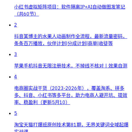
小红书虚拟矩阵项目：软件隔离IP+AI自动做图发笔记
（共60节）
2
抖音某博主的水果人动画制作全流程，最新流量密码，
条条百万播放，伙伴计划|分成计划|商单|收徒等
3
苹果手机抖音无限注册技术，不掉线不核对丨效果自测
4
电商圈实战干货（2023-2026年），覆盖淘系、拼多
多、抖音、小红书等多平台，助力电商人避开坑、提效
率、稳盈利（更新5月10）
5
淘宝天猫打爆班原创技术第81期，无界关键词全域起爆
实战课