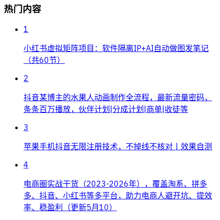
热门内容
1
小红书虚拟矩阵项目：软件隔离IP+AI自动做图发笔记
（共60节）
2
抖音某博主的水果人动画制作全流程，最新流量密码，
条条百万播放，伙伴计划|分成计划|商单|收徒等
3
苹果手机抖音无限注册技术，不掉线不核对丨效果自测
4
电商圈实战干货（2023-2026年），覆盖淘系、拼多
多、抖音、小红书等多平台，助力电商人避开坑、提效
率、稳盈利（更新5月10）