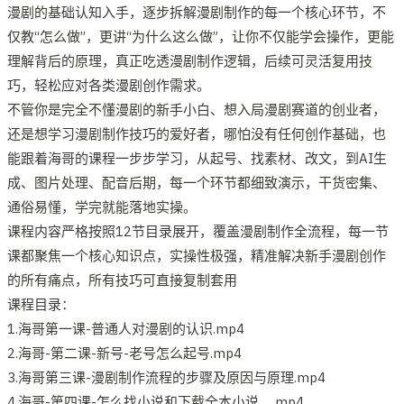
漫剧的基础认知入手，逐步拆解漫剧制作的每一个核心环节，不
仅教“怎么做”，更讲“为什么这么做”，让你不仅能学会操作，更能
理解背后的原理，真正吃透漫剧制作逻辑，后续可灵活复用技
巧，轻松应对各类漫剧创作需求。​
不管你是完全不懂漫剧的新手小白、想入局漫剧赛道的创业者，
还是想学习漫剧制作技巧的爱好者，哪怕没有任何创作基础，也
能跟着海哥的课程一步步学习，从起号、找素材、改文，到AI生
成、图片处理、配音后期，每一个环节都细致演示，干货密集、
通俗易懂，学完就能落地实操。​
课程内容严格按照12节目录展开，覆盖漫剧制作全流程，每一节
课都聚焦一个核心知识点，实操性极强，精准解决新手漫剧创作
的所有痛点，所有技巧可直接复制套用
课程目录：
1.海哥第一课-普通人对漫剧的认识.mp4
2.海哥-第二课-新号-老号怎么起号.mp4
3.海哥第三课-漫剧制作流程的步骤及原因与原理.mp4
4.海哥-第四课-怎么找小说和下载全本小说，.mp4