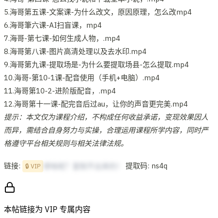
5.海哥第五课-文案课-为什么改文，原因原理，怎么改mp4
6.海哥筆六课-AI扫盲课，mp4
7.海哥-第七课-如何生成人物，.mp4
8.海哥第八课-图片高清处理以及去水印.mp4
9.海哥第九课-提取场是-为什么要提取场县-怎么提取.mp4
10.海哥-第10-1课-配音使用（手机+电脑）.mp4
11.海哥第10-2-进阶版配音，.mp4
12.海哥第十一课-配完音后过au，让你的声音更完美.mp4
提示：本文仅为课程介绍，不构成任何收益承诺，变现效果因人
而异，需结合自身努力与实操，合理运用课程所学内容，同时严
格遵守平台相关规则与相关法律法规。
链接:
提取码: ns4q
想啥呢？复制不出来的！
🔒 VIP
本帖链接为 VIP 专属内容