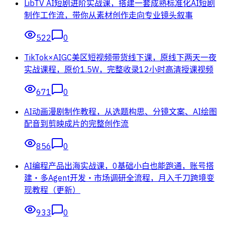
LibTV AI短剧进阶实战课，搭建一套成熟标准化AI短剧
制作工作流，带你从素材创作走向专业镜头叙事
522
0
TikTok×AIGC美区短视频带货线下课，原线下两天一夜
实战课程，原价1.5W，完整收录12小时高清授课视频
671
0
AI动画漫剧制作教程，从选题构思、分镜文案、AI绘图
配音到剪映成片的完整创作流
856
0
AI编程产品出海实战课，0基础小白也能跑通，账号搭
建・多Agent开发・市场调研全流程，月入千刀跨境变
现教程（更新）
933
0