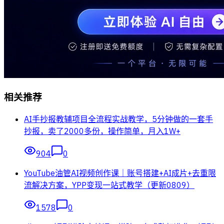
相关推荐
AI手抄报教辅项目全流程实战教学，5分钟做的一套手
抄报，卖了2000多份，操作简单，月入1W+
904
0
YouTube油管AI视频创作课｜账号搭建+AI成片+去重限
流解决方案，YPP变现一站式教学（更新0809）
1578
0