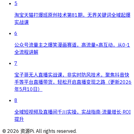
5
淘宝天猫打爆班原创技术第81期，无界关键词全域起爆
实战课
6
公众号流量主之爆笑漫画赛道，高流量+高互动，从0-1
全流程讲解
7
宝子哥无人直播实战课，非实时防风技术，聚焦抖音快
手等平台直播带货，轻松开启直播变现之路（更新2026
年5月10日）
8
全域短视频及直播间千川实操，实战指南·流量增长·ROI
提升
©
2026
资源Pi. All rights reserved.