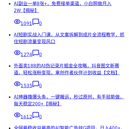
AI副业一单8张+，免费接单渠道，小白照做月入
2W【揭秘】
1091
0
AI短剧实战入门课，从文案拆解到成片全流程教学，抓
住短剧流量变现风口
1274
0
外面卖188的AI伪记录片掘金全攻略，抖音图文新赛
道，轻松涨粉变现，拿创作者伙伴计划收益【文档】
1535
0
AI神器撸爆头条，一键搬运，秒过原创，有手就能做，
每天稳定200+【揭秘】
1612
0
全网最稳收益最高的AI智能广告挂G项目，日入400+，