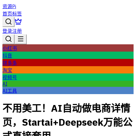
资源Pi
首页
标签
登录
注册
小红书
抖音
拼多多
淘宝
视频号
AI
AI工具
不用美工！AI自动做电商详情
页，Startai+Deepseek万能公