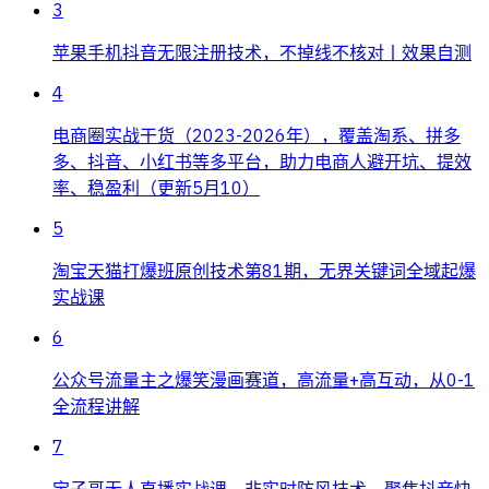
3
苹果手机抖音无限注册技术，不掉线不核对丨效果自测
4
电商圈实战干货（2023-2026年），覆盖淘系、拼多
多、抖音、小红书等多平台，助力电商人避开坑、提效
率、稳盈利（更新5月10）
5
淘宝天猫打爆班原创技术第81期，无界关键词全域起爆
实战课
6
公众号流量主之爆笑漫画赛道，高流量+高互动，从0-1
全流程讲解
7