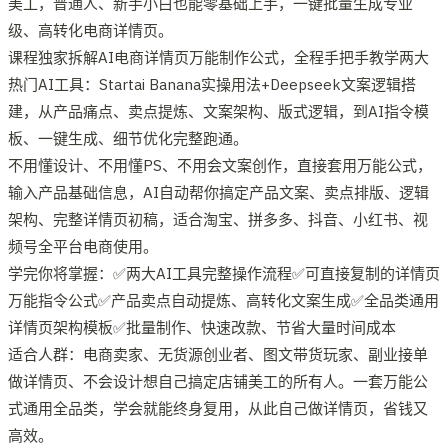
美工，普通人、新手小白也能零基础上手，一键批量生成专业
级、高转化电商详情页。
课程独家拆解AI电商详情页万能制作公式，全程手把手教学两大
热门AI工具：Startai Banana实操用法+Deepseek文案逻辑搭
建，从产品痛点、卖点提炼、文案架构、版式逻辑，到AI指令模
板、一键生成、细节优化完整跑通。
不用懂设计、不用懂PS、不用会文案创作，直接套用万能公式，
输入产品基础信息，AI自动帮你搞定产品文案、卖点排版、逻辑
架构、完整详情页初稿，适合淘宝、拼多多、抖音、小红书、视
频号全平台电商使用。
学完你将掌握：✅两大AI工具完整操作流程✅可直接复制的详情页
万能指令公式✅产品卖点自动提炼、高转化文案生成✅全品类通用
详情页架构模板✅批量制作、快速改款、节省大量时间成本
适合人群：电商卖家、无货源创业者、图文带货玩家、副业接单
做详情页、不会设计想自己搞定店铺美工的所有人。一套万能公
式通用全品类，学会就能终身复用，从此自己做详情页，省钱又
高效。