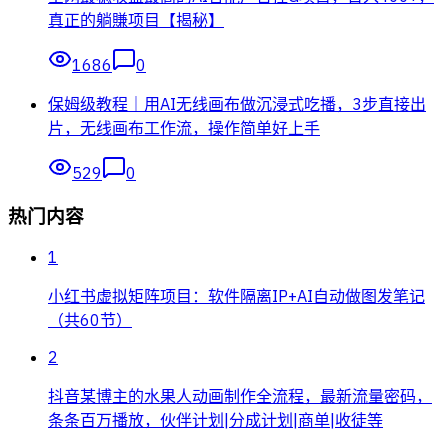
真正的躺賺项目【揭秘】
1686
0
保姆级教程｜用AI无线画布做沉浸式吃播，3步直接出
片，无线画布工作流，操作简单好上手
529
0
热门内容
1
小红书虚拟矩阵项目：软件隔离IP+AI自动做图发笔记
（共60节）
2
抖音某博主的水果人动画制作全流程，最新流量密码，
条条百万播放，伙伴计划|分成计划|商单|收徒等