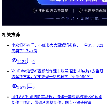
相关推荐
小众但不冷门，小红书卖大疆滤镜参数，一单39，321
天卖了1.7w+份
1429
0
YouTube油管AI视频创作课｜账号搭建+AI成片+去重限
流解决方案，YPP变现一站式教学（更新0809）
1578
0
LibTV AI短剧进阶实战课，搭建一套成熟标准化AI短剧
制作工作流，带你从素材创作走向专业镜头叙事