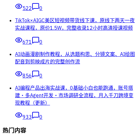
522
0
TikTok×AIGC美区短视频带货线下课，原线下两天一夜
实战课程，原价1.5W，完整收录12小时高清授课视频
671
0
AI动画漫剧制作教程，从选题构思、分镜文案、AI绘图
配音到剪映成片的完整创作流
856
0
AI编程产品出海实战课，0基础小白也能跑通，账号搭
建・多Agent开发・市场调研全流程，月入千刀跨境变
现教程（更新）
933
0
热门内容