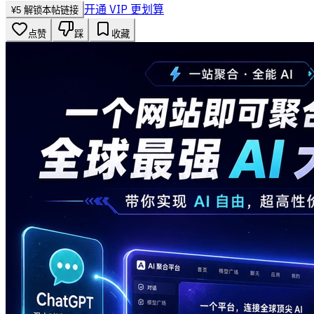
开通 VIP 更划算
¥
5
解锁本帖链接
点赞
踩
收藏