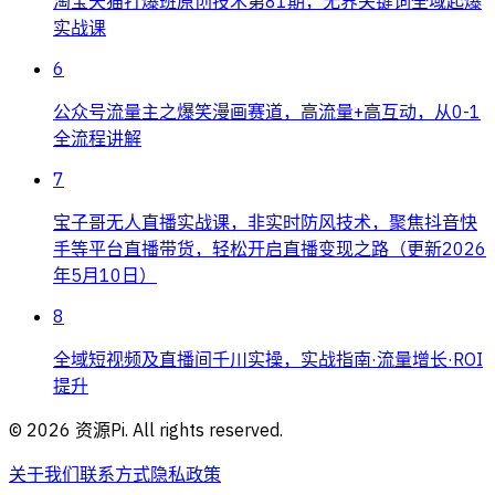
淘宝天猫打爆班原创技术第81期，无界关键词全域起爆
实战课
6
公众号流量主之爆笑漫画赛道，高流量+高互动，从0-1
全流程讲解
7
宝子哥无人直播实战课，非实时防风技术，聚焦抖音快
手等平台直播带货，轻松开启直播变现之路（更新2026
年5月10日）
8
全域短视频及直播间千川实操，实战指南·流量增长·ROI
提升
©
2026
资源Pi. All rights reserved.
关于我们
联系方式
隐私政策