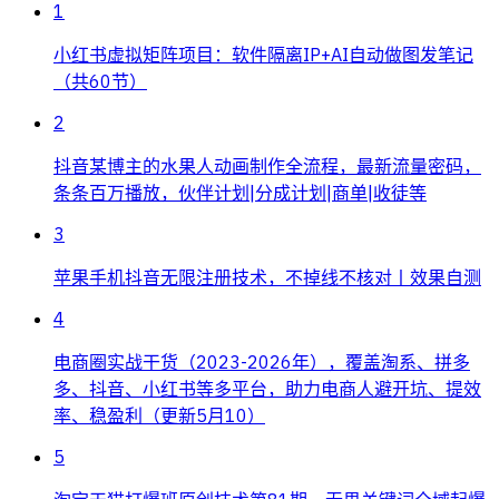
1
小红书虚拟矩阵项目：软件隔离IP+AI自动做图发笔记
（共60节）
2
抖音某博主的水果人动画制作全流程，最新流量密码，
条条百万播放，伙伴计划|分成计划|商单|收徒等
3
苹果手机抖音无限注册技术，不掉线不核对丨效果自测
4
电商圈实战干货（2023-2026年），覆盖淘系、拼多
多、抖音、小红书等多平台，助力电商人避开坑、提效
率、稳盈利（更新5月10）
5