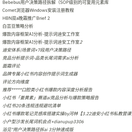
Bebebus用户决策路径拆解（SOP级别的可复用元素库
Comet浏览器Windows安装注册教程
HBN双a晚霜推广Brief 2
白芸豆策略分析
爆款内容框架AI分析-提示词迪安工作室
爆款内容框架AI分析-提示词迪安工作室
2
迪安体系|场景词×7段用户决策路径
竞品分析提示词-品类长尾词需求ai分析
面霜评论
品牌专属小红书内容创作提示词生成器
评论方向维度
推荐*****口腔类小红书爆款内容深度分析报告
小红书「姜黄素」赛道ai竞品分析与爆款策略报告
小红书20条违规违规避坑清单
小红书爆款笔记灵感库搭建实操by河林【3.22迪安小红书私教营课
小户型沙发长尾词机会点+dianupup3306
浴见"用户决策路径拆ai 3分钟速成版