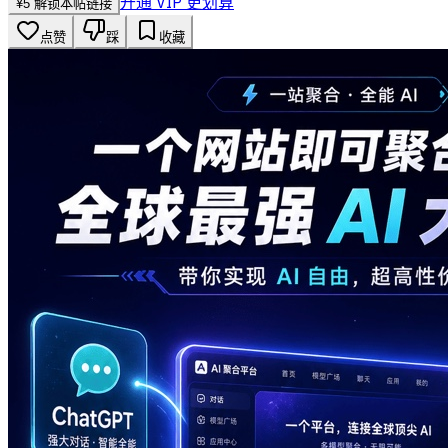
开通 VIP 更划算
¥
5
解锁本帖链接
点赞
踩
收藏