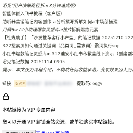
浴见"用户决策路径拆ai 3分钟速成版
2
智能体嵌入飞书教程（客户版）
助听器营销笔记内容创作-ai分析撰写拆解如何ai市场部搭建
月薪5w AI小助理爆款灵感库ai拉片
拆解爆款元素
【社媒助手】「沙发推荐客厅小户型」的笔记数据-20251210-222
3.22搜索页如何通过关键词（品类词_需求词）霸词执行sop
小红书爆款笔记灵感库in 3.22迪安小红书私教营线下演示（创建
浴见笔记数据-20251114-0905
提示：本文仅为课程介绍，不构成任何收益承诺，变现效果因人而
链接:
提取码: 6qgv
想啥呢？复制不出来的！
🔒 VIP
本帖链接为 VIP 专属内容
您可以开通 VIP 解锁全站资源，或单独购买本帖链接。