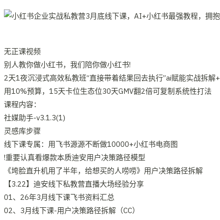
无正课视频
别人教你做小红书，我们陪你做小红书!
2天1夜沉浸式高效私教班“直接带着结果回去执行”ai赋能实战拆解
用10%预算，15天卡位生态位30天GMV翻2倍可复制系统性打法
课程内容：
社媒助手-v3.1.3(1)
灵感库步骤
线下课专属：用飞书源源不断做10000+小红书电商图
!重要认真看爆款本质迪安用户决策路径模型
《垮脸直升机用了半年，给想买的人唠唠》用户决策路径拆解
【3.22】迪安线下私教营直播大场经验分享
01、26年3月线下课飞书资料汇总
02、3月线下课-用户决策路径拆解（CC）