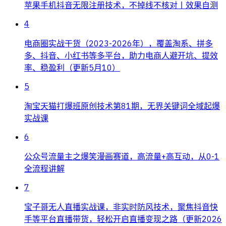
苹果手机抖音无限注册技术，不掉线不核对丨效果自测
4
电商圈实战干货（2023-2026年），覆盖淘系、拼多
多、抖音、小红书等多平台，助力电商人避开坑、提效
率、稳盈利（更新5月10）
5
淘宝天猫打爆班原创技术第81期，无界关键词全域起爆
实战课
6
公众号流量主之爆笑漫画赛道，高流量+高互动，从0-1
全流程讲解
7
宝子哥无人直播实战课，非实时防风技术，聚焦抖音快
手等平台直播带货，轻松开启直播变现之路（更新2026