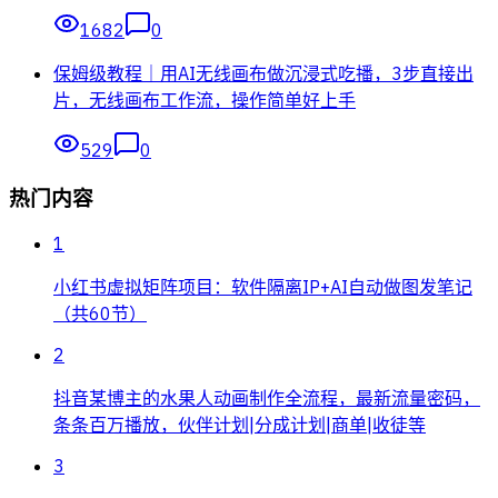
1682
0
保姆级教程｜用AI无线画布做沉浸式吃播，3步直接出
片，无线画布工作流，操作简单好上手
529
0
热门内容
1
小红书虚拟矩阵项目：软件隔离IP+AI自动做图发笔记
（共60节）
2
抖音某博主的水果人动画制作全流程，最新流量密码，
条条百万播放，伙伴计划|分成计划|商单|收徒等
3