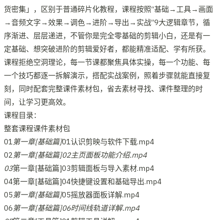
货密集」，区别于普通碎片化教程，课程按照“基础→工具→画面
→音频文字→效果→调色→进阶→导出→实战”9大逻辑章节，循
序渐进、层层递进，不管你是完全零基础的剪辑小白，还是有一
定基础、想突破进阶的剪辑爱好者，都能精准适配、学有所获。
课程拒绝空洞理论，每一节课都聚焦具体实操，每一个功能、每
一个技巧都逐一拆解演示，搭配实战案例，照着步骤就能直接复
刻，同时配套完整课件素材包，省去素材寻找、课件整理的时
间，让学习更高效。
课程目录：
整套课程课件素材包
01
第一章[基础篇]
01认识剪映与软件下载.mp4
02
第一章[基础篇]02主页面板功能介绍.mp4
03
第一章[基础篇]03剪辑面板与导入素材.mp4
04第一章[基础篇]04快捷键设置和基础导出.mp4
05
第一章[基础篇]
05摇放器面板详解.mp4
06
第一章[基础篇]06时间线轨道详解.mp4