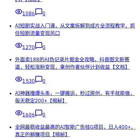
1086
0
AI短剧实战入门课，从文案拆解到成片全流程教学，抓
住短剧流量变现风口
1270
0
外面卖188的AI伪记录片掘金全攻略，抖音图文新赛
道，轻松涨粉变现，拿创作者伙伴计划收益【文档】
1530
0
AI神器撸爆头条，一键搬运，秒过原创，有手就能做，
每天稳定200+【揭秘】
1606
0
全网最稳收益最高的AI智能广告挂G项目，日入400+，
真正的躺賺项目【揭秘】