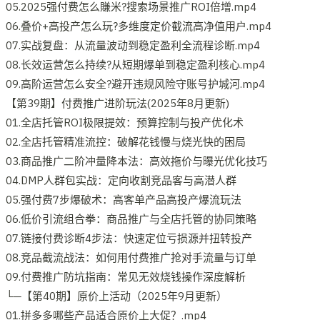
05.2025强付费怎么賺米?搜索场景推广ROI倍增.mp4
06.叠价+高投产怎么玩?多维度定价截流高净值用户.mp4
07.实战复盘：从流量波动到稳定盈利全流程诊断.mp4
08.长效运营怎么持续?从短期爆单到稳定盈利核心.mp4
09.高阶运营怎么安全?避开违规风险守账号护城河.mp4
【第39期】付费推广进阶玩法(2025年8月更新)
01.全店托管ROI极限提效：预算控制与投产优化术
02.全店托管精准流控：破解花钱慢与烧光快的困局
03.商品推广二阶冲量降本法：高效拖价与曝光优化技巧
04.DMP人群包实战：定向收割竞品客与高潜人群
05.强付费7步爆破术：高客单产品高投产爆流玩法
06.低价引流组合拳：商品推广与全店托管的协同策略
07.链接付费诊断4步法：快速定位亏损源并扭转投产
08.竞品截流战法：如何用付费推广抢对手流量与订单
09.付费推广防坑指南：常见无效烧钱操作深度解析
└─【第40期】原价上活动（2025年9月更新）
01.拼多多哪些产品适合原价上大促？.mp4