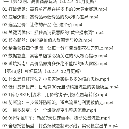
└─【第42期】高价商品玩法（2025年11月更新）
01.打破偏见：高客单产品在拼多多的3大黄金赛道.mp4
02.底层逻辑：高价品vs低价品的5大核心差异.mp4
03.选品定价：让你的产品“值”这个价.mp4
04.关键词优化：抓住高消费意图的“黄金搜索词”.mp4
05.核心武器：DMP高价值人群圈定与投放.mp4
06.精准获客四个步骤：让每一分广告费都花在刀刃上.mp4
07.数据复盘：高客单店铺必须关注的5大核心指标.mp4
08.避坑指南！高价品做拼多多绝不能踩的5大雷区.mp4
【第43期】杠杆玩法（2025年12月更新）
01.什么是杠杆玩法？小卖家逆袭拼多多的核心思维.mp4
02.低付费高投产：日预算30元启动精准流量的实操模型.mp4
03.1库存SKU引流术：用价格钩子引爆点击与转化.mp4
04.防断流：三步做好防断流，避免流量与利润被偷走.mp4
05.一拖多裂变：让一个爆款裂变出整店流量.mp4
06.0评价强开车：新品7天快速破零，撬动免费流量.mp4
07.全店托管模型：打造爆款复制流水线，实现稳定出单.mp4