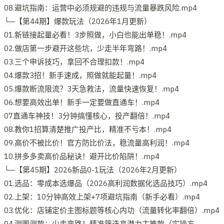
08.避坑指南：运营中必须规避的违规与流量暴跌风险.mp4
└─【第44期】爆款玩法（2026年1月更新）
01.新链接起量必看！3步照做，小白也能出单稳！.mp4
02.做店第一步避开这些坑，少走半年弯路！.mp4
03.三个申诉技巧，拿回不合理扣款！.mp4
04.爆款3招！新手速成，照做就能起量！.mp4
05.爆款断流限流？3天急救法，流量快速恢复！.mp4
06.想要高效出单！新手一定要做直通车！.mp4
07直通车神技！3分钟搞懂核心，投产翻倍！.mp4
08.教你1招算清楚推广投产比，精准不亏本！.mp4
09.高价不被比价！官方防比价法，稳流量高利润！.mp4
10.拼多多卖高价品秘诀！避开比价陷阱！.mp4
└─【第45期】2026新品0-1玩法（2026年2月更新）
01.选品：零成本选爆品（2026高利润数据化选品技巧）.mp4
02.上架：10分钟高效上架+7项避坑指南（新手必看）.mp4
03.优化：店铺定价主图标题等核心内功（流量转化率翻倍）.mp4
04.测图测款：少走弯路！精准筛选高潜力主推款（实操方