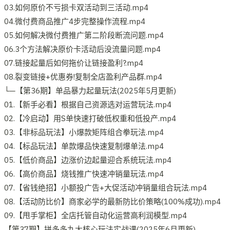
03.如何原价不亏损卡双活动到三活动.mp4
04.微付费商品推广4步完整操作流程.mp4
05.如何解决微付费推广第二阶段断流问题.mp4
06.3个方法解决原价卡活动后没流量问题.mp4
07.链接起量后如何拖价让链接盈利?.mp4
08.裂变链接+优惠券!复制全店盈利产品群.mp4
└─【第36期】单品暴力起量玩法(2025年5月更新)
01.【新手必看】根据自己资源选对运营玩法.mp4
02.【冷启动】用S单快速打破低权重和低投产.mp4
03.【非标品玩法】小爆款矩阵组合拳玩法.mp4
04.【标品玩法】单款爆品快速复制爆单法.mp4
05.【低价商品】边涨价边起量迎合系统玩法.mp4
06.【高价商品】烧钱推广快速冲销量玩法.mp4
07.【省钱绝招】小额投广告+大促活动冲销量组合玩法.mp4
08.【活动防比价】商家必学的最新防比价策略(100%成功).mp4
09.【甩手掌柜】全店托管自动化运营高利润模型.mp4
【第37期】拼多多九大核心玩法实战课(2025年6月更新)