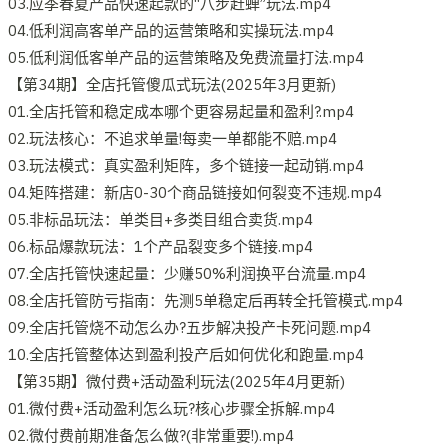
03.应季春夏产品快速起款的“八步赶蝉”玩法.mp4
04.低利润高客单产品的运营策略和实操玩法.mp4
05.低利润低客单产品的运营策略及免费流量打法.mp4
【第34期】全店托管傻瓜式玩法(2025年3月更新)
01.全店托管和稳定成本哪个更容易起量和盈利?.mp4
02.玩法核心：不追求单量!每卖一单都能不赔.mp4
03.玩法模式：真实盈利矩阵，多个链接一起动销.mp4
04.矩阵搭建：新店0-30个商品链接如何裂变不违规.mp4
05.非标品玩法：单类目+多类目组合卖货.mp4
06.标品爆款玩法：1个产品裂变多个链接.mp4
07.全店托管快速起量：少赚50%利润换平台流量.mp4
08.全店托管防亏指南：先测5单稳定后再转全托管模式.mp4
09.全店托管烧不动怎么办?五步解决投产卡死问题.mp4
10.全店托管整体达到盈利投产后如何优化和跑量.mp4
【第35期】微付费+活动盈利玩法(2025年4月更新)
01.微付费+活动盈利怎么玩?核心步骤全拆解.mp4
02.微付费前期准备怎么做?(非常重要!).mp4