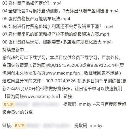
03.强付费产品如何定价？.mp4
04.全店托管0亏损冷启动测款，3天筛出能爆单盈利链接.mp4
05.强付费稳投产万能切车玩法.mp4
06.如何进行付费拖价增加利润还不会导致销量下滑？.mp4
07.强付费常见的断流和投产拉不动的终极解决方案.mp4
08.强付费终局玩法，爆款裂变+多店矩阵规模化放大.mp4
持续更新中……
感兴趣的可以下载学习，本项目仅供会员下载学习，严禁外传，
资源失效请添加冒泡网创QQ1543952060或者838912514补(冒
泡网创永久地址发布页www.maomp.fun，收藏我回家不迷路!)
通过网盘分享的文件：303-20240526-拼多多日销千单训练营(更
新25年9月)从0开始带你做好拼多多，让日销千单可以快速复制
【冒泡网赚www.maomp.fun】 链接:
提取码: mmby --来自百度网盘超
想啥呢？复制不出来的！
🔒 VIP
级会员v4的分享
链接:
提取码: mmby
想啥呢？复制不出来的！
🔒 VIP