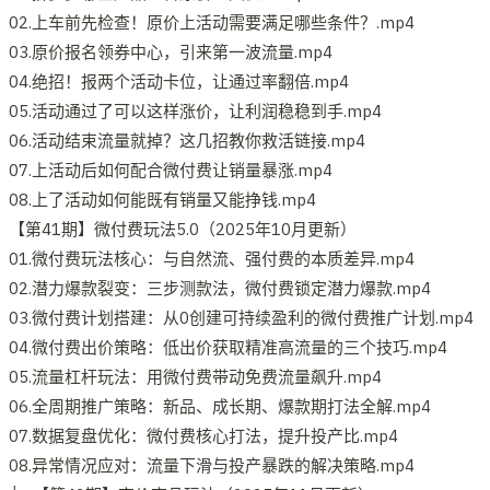
02.上车前先检查！原价上活动需要满足哪些条件？.mp4
03.原价报名领券中心，引来第一波流量.mp4
04.绝招！报两个活动卡位，让通过率翻倍.mp4
05.活动通过了可以这样涨价，让利润稳稳到手.mp4
06.活动结束流量就掉？这几招教你救活链接.mp4
07.上活动后如何配合微付费让销量暴涨.mp4
08.上了活动如何能既有销量又能挣钱.mp4
【第41期】微付费玩法5.0（2025年10月更新）
01.微付费玩法核心：与自然流、强付费的本质差异.mp4
02.潜力爆款裂变：三步测款法，微付费锁定潜力爆款.mp4
03.微付费计划搭建：从0创建可持续盈利的微付费推广计划.mp4
04.微付费出价策略：低出价获取精准高流量的三个技巧.mp4
05.流量杠杆玩法：用微付费带动免费流量飙升.mp4
06.全周期推广策略：新品、成长期、爆款期打法全解.mp4
07.数据复盘优化：微付费核心打法，提升投产比.mp4
08.异常情况应对：流量下滑与投产暴跌的解决策略.mp4