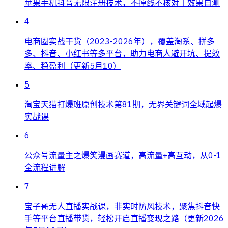
苹果手机抖音无限注册技术，不掉线不核对丨效果自测
4
电商圈实战干货（2023-2026年），覆盖淘系、拼多
多、抖音、小红书等多平台，助力电商人避开坑、提效
率、稳盈利（更新5月10）
5
淘宝天猫打爆班原创技术第81期，无界关键词全域起爆
实战课
6
公众号流量主之爆笑漫画赛道，高流量+高互动，从0-1
全流程讲解
7
宝子哥无人直播实战课，非实时防风技术，聚焦抖音快
手等平台直播带货，轻松开启直播变现之路（更新2026