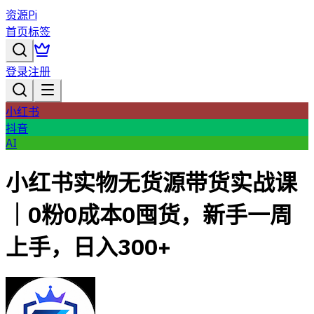
资源Pi
首页
标签
登录
注册
小红书
抖音
AI
小红书实物无货源带货实战课
｜0粉0成本0囤货，新手一周
上手，日入300+