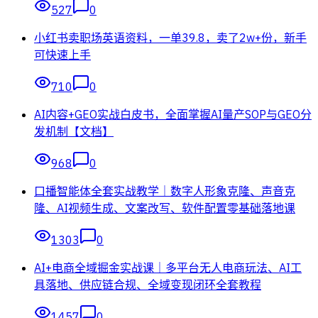
527
0
小红书卖职场英语资料，一单39.8，卖了2w+份，新手
可快速上手
710
0
AI内容+GEO实战白皮书，全面掌握AI量产SOP与GEO分
发机制【文档】
968
0
口播智能体全套实战教学｜数字人形象克隆、声音克
隆、AI视频生成、文案改写、软件配置零基础落地课
1303
0
AI+电商全域掘金实战课｜多平台无人电商玩法、AI工
具落地、供应链合规、全域变现闭环全套教程
1457
0