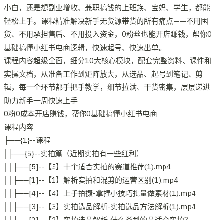
小白，还是想副业增收、兼职搞钱的上班族、宝妈、学生，都能
轻松上手。课程精准解决新手无货源带货的所有痛点——不用囤
货、不用承担售后、不用投入资金，0粉丝也能开店賺钱，帮你0
基础搞懂小红书电商逻辑，快速起号、快速出单。
课程内容超级全面，细分10大核心模块，配套完整资料、课件和
实操文档，从准备工作到矩阵放大，从选品、起号到笔记、剪
辑，每一个环节都手把手教学，细节拉满、干货密集，层层递进
助力新手一周快速上手
0粉0成本开店賺钱，帮你0基础搞懂小红书电商
课程内容
├──{1}--课程
│├──{5}--实拍篇（近期实拍有一些红利）
││├──[5]--【5】十个适合实拍的赛道推荐(1).mp4
││├──[1]--【1】解析实拍和混剪的运营区别(1).mp4
││├──[4]--【4】上手拍摄-拿捏小技巧批量做素材(1).mp4
││├──[3]--【3】实拍选品解析-实拍选品方法解析(1).mp4
││├──[2]--【2】实拍选品解析-什么类型的品适合实拍？