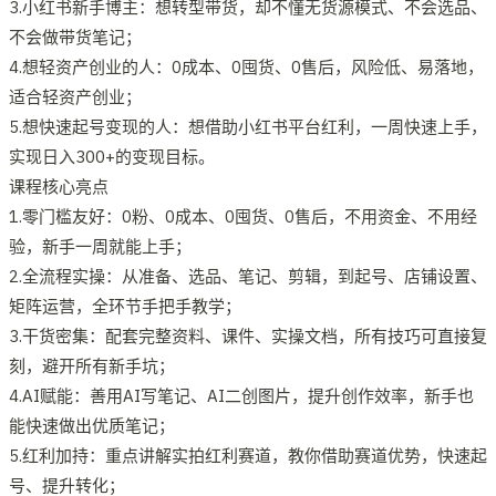
3.小红书新手博主：想转型带货，却不懂无货源模式、不会选品、
不会做带货笔记；
4.想轻资产创业的人：0成本、0囤货、0售后，风险低、易落地，
适合轻资产创业；
5.想快速起号变现的人：想借助小红书平台红利，一周快速上手，
实现日入300+的变现目标。
课程核心亮点
1.零门槛友好：0粉、0成本、0囤货、0售后，不用资金、不用经
验，新手一周就能上手；
2.全流程实操：从准备、选品、笔记、剪辑，到起号、店铺设置、
矩阵运营，全环节手把手教学；
3.干货密集：配套完整资料、课件、实操文档，所有技巧可直接复
刻，避开所有新手坑；
4.AI赋能：善用AI写笔记、AI二创图片，提升创作效率，新手也
能快速做出优质笔记；
5.红利加持：重点讲解实拍红利赛道，教你借助赛道优势，快速起
号、提升转化；