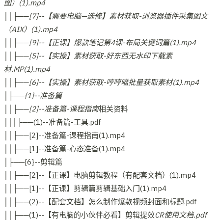
图）(1).mp4
││├──[7]--【需要电脑—选修】素材获取-浏览器插件采集图文
（AIX）(1).mp4
││├──[9]--【正课】爆款笔记第4课-布局关键词篇(1).mp4
││├──[5]--【实操】素材获取-好东西无水印下载素
材.MP(1).mp4
││├──[6]--【实操】素材获取-哼哼喵批量获取素材(1).mp4
│├──{1}--准备篇
││├──[2]--准备篇-课程指南
相关资料
│││├──(1)--准备篇-工具.pdf
││├──[2]--准备篇-课程指南(1).mp4
││├──[1]--准备篇-心态准备(1).mp4
│├──{6}--剪辑篇
││├──[2]--【正课】电脑剪辑教程（有配套文档）(1).mp4
││├──[1]--【正课】剪辑篇剪辑基础入门(1).mp4
││├──(2)--【配套文档】怎么制作爆款视频封面和标题.pdf
││├──(1)--【有电脑的小伙伴必看】剪辑提效
CR使用文档.pdf