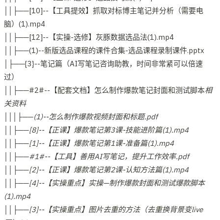
││├──[10]--【工具提效】抓取对标博主笔记并分析（需要电
脑）(1).mp4
││├──[12]--【实操-选修】灰豚数据选品法(1).mp4
││├──(1)--新版选品课程的课件合集-选品课程录制课件.pptx
│├──{3}--笔记篇（AI写笔记咨询助教，时间非常紧可以倍速
过）
││├──#2#--【配套文档】怎么制作爆款笔记封面和测试脚本
相
关资料
│││├──(1)--怎么制作爆款视频封面和标题.pdf
││├──[8]--【正课】爆款笔记第3课-技能进阶篇(1).mp4
││├──[1]--【正课】爆款笔记第1课-准备篇(1).mp4
││├──#1#--【工具】善用AI写笔记，提升工作效率.pdf
││├──[2]--【正课】爆款笔记第2课-认知方法篇(1).mp4
││├──[4]--【实操重点】实操—制作爆款封面和测试爆款脚本
(1).mp4
││├──[3]--【实操重点】图片去重的方法（去重换背景变live