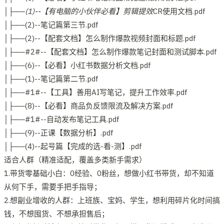
│├──(1)--【有电脑的小伙伴必看】剪辑提效
CR使用文档.pdf
│├──(2)--笔记篇第三节.pdf
│├──(2)--【配套文档】怎么制作爆款视频封面和标题.pdf
│├──#2#--【配套文档】怎么制作爆款笔记封面和测试脚本.pdf
│├──(6)--【必看】小红书数据分析文档.pdf
│├──(1)--笔记篇第二节.pdf
│├──#1#--【工具】善用AI写笔记，提升工作效率.pdf
│├──(8)--【必看】商品负反馈限流及解决方案.pdf
│├──#1#--自动发布笔记工具.pdf
│├──(9)--正课【数据分析】.pdf
│├──(4)--起号篇【完成的选-看-测】.pdf
适合人群（精准适配，覆盖多类新手需求）
1.带货零基础小白：0经验、0粉丝，想做小红书带货，却不知道
从何下手，需要手把手指导；
2.想副业增收的人群：上班族、宝妈、学生，想利用碎片化时间搞
钱，不想囤货、不想承担售后；