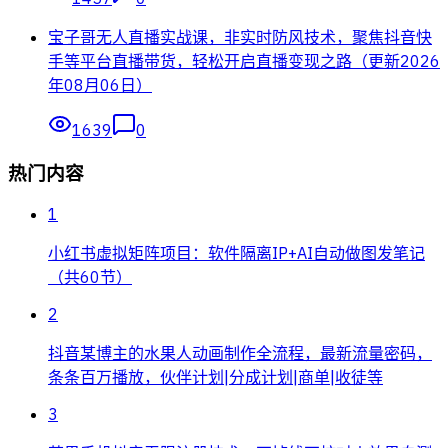
宝子哥无人直播实战课，非实时防风技术，聚焦抖音快
手等平台直播带货，轻松开启直播变现之路（更新2026
年08月06日）
1639
0
热门内容
1
小红书虚拟矩阵项目：软件隔离IP+AI自动做图发笔记
（共60节）
2
抖音某博主的水果人动画制作全流程，最新流量密码，
条条百万播放，伙伴计划|分成计划|商单|收徒等
3